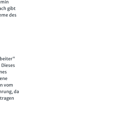
ermin
ach gibt
leme des
beiter“
 Dieses
ines
hene
in vom
hrung, da
etragen