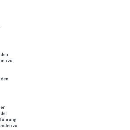
n
d den
emen zur
d den
den
 der
sführung
wenden zu