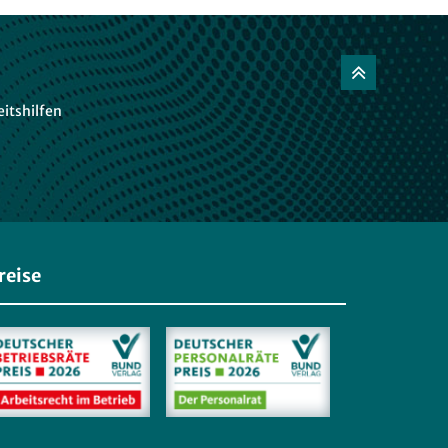
itshilfen
reise