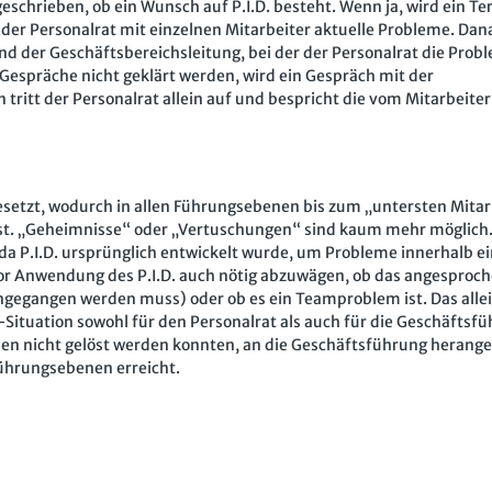
schrieben, ob ein Wunsch auf P.I.D. besteht. Wenn ja, wird ein T
der Personalrat mit einzelnen Mitarbeiter aktuelle Probleme. Dan
 der Geschäftsbereichsleitung, bei der der Personalrat die Prob
 Gespräche nicht geklärt werden, wird ein Gespräch mit der
tritt der Personalrat allein auf und bespricht die vom Mitarbeiter
gesetzt, wodurch in allen Führungsebenen bis zum „untersten Mitar
st. „Geheimnisse“ oder „Vertuschungen“ sind kaum mehr möglich.
da P.I.D. ursprünglich entwickelt wurde, um Probleme innerhalb e
or Anwendung des P.I.D. auch nötig abzuwägen, ob das angesproc
angegangen werden muss) oder ob es ein Teamproblem ist. Das alle
-Situation sowohl für den Personalrat als auch für die Geschäftsfü
en nicht gelöst werden konnten, an die Geschäftsführung herang
Führungsebenen erreicht.