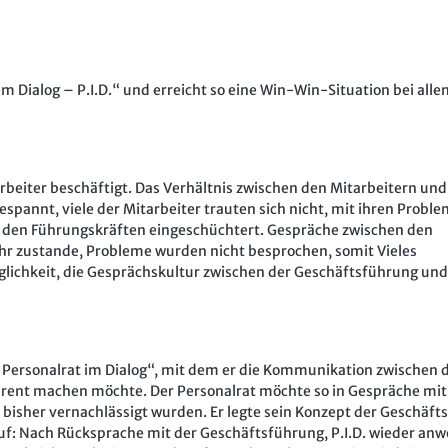
m Dialog – P.I.D.“ und erreicht so eine Win-Win-Situation bei alle
rbeiter beschäftigt. Das Verhältnis zwischen den Mitarbeitern un
pannt, viele der Mitarbeiter trauten sich nicht, mit ihren Probl
n den Führungskräften eingeschüchtert. Gespräche zwischen den
r zustande, Probleme wurden nicht besprochen, somit Vieles
öglichkeit, die Gesprächskultur zwischen der Geschäftsführung un
 – Personalrat im Dialog“, mit dem er die Kommunikation zwischen 
rent machen möchte. Der Personalrat möchte so in Gespräche mit
bisher vernachlässigt wurden. Er legte sein Konzept der Geschäft
lauf: Nach Rücksprache mit der Geschäftsführung, P.I.D. wieder an