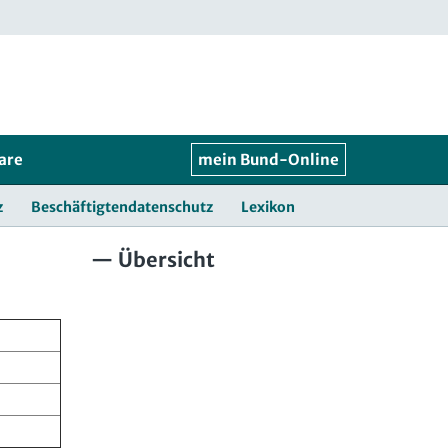
are
mein Bund-Online
z
Beschäftigtendatenschutz
Lexikon
Übersicht