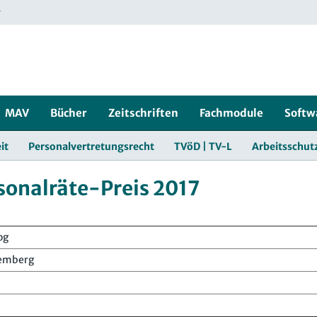
r
MAV
Bücher
Zeitschriften
Fachmodule
Softw
it
Personalvertretungsrecht
TVöD | TV-L
Arbeitsschut
onalräte-Preis 2017
og
temberg