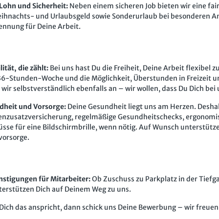
 Lohn und Sicherheit:
Neben einem sicheren Job bieten wir eine fair
ihnachts- und Urlaubsgeld sowie Sonderurlaub bei besonderen Anlä
nnung für Deine Arbeit.
lität, die zählt:
Bei uns hast Du die Freiheit, Deine Arbeit flexibel 
36-Stunden-Woche und die Möglichkeit, Überstunden in Freizeit u
 wir selbstverständlich ebenfalls an – wir wollen, dass Du Dich bei
dheit und Vorsorge:
Deine Gesundheit liegt uns am Herzen. Deshalb
nzusatzversicherung, regelmäßige Gesundheitschecks, ergonomisc
sse für eine Bildschirmbrille, wenn nötig. Auf Wunsch unterstützen
vorsorge.
stigungen für Mitarbeiter:
Ob Zuschuss zu Parkplatz in der Tiefg
terstützen Dich auf Deinem Weg zu uns.
ich das anspricht, dann schick uns Deine Bewerbung – wir freuen