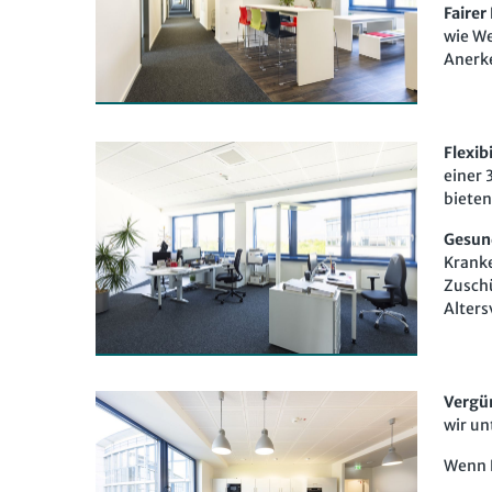
Fairer
wie We
Anerke
Flexibi
einer 
bieten
Gesun
Kranke
Zuschü
Alters
Vergün
wir un
Wenn D