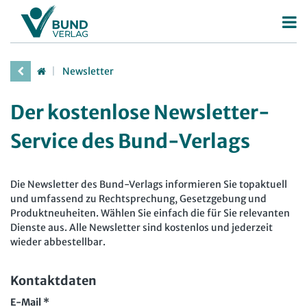
Betriebsrat
Newsletter
Betriebsratswahl
Personalrat
Der kostenlose Newsletter-
Betriebsratsarbeit
Deutscher Personalräte-Preis
JAV
Service des Bund-Verlags
Mitbestimmung
Personalratsarbeit
Arbeit in der JAV
SBV
Arbeitsschutz
Personalvertretungsrecht
Arbeit in der SBV
MAV
Die Newsletter des Bund-Verlags informieren Sie topaktuell
Beschäftigtendatenschutz
TVöD | TV-L
und umfassend zu Rechtsprechung, Gesetzgebung und
Arbeit in der MAV
Bücher
Produktneuheiten. Wählen Sie einfach die für Sie relevanten
Deutscher Betriebsrätepreis
Arbeitsschutz
Dienste aus. Alle Newsletter sind kostenlos und jederzeit
Zeitschriften
Mitbestimmungskompass
wieder abbestellbar.
Beschäftigtendatenschutz
Arbeitsrecht im Betrieb
Fachmodule
Lexikon
Kontaktdaten
Der Personalrat
Betriebsratswissen online
Software
E-Mail *