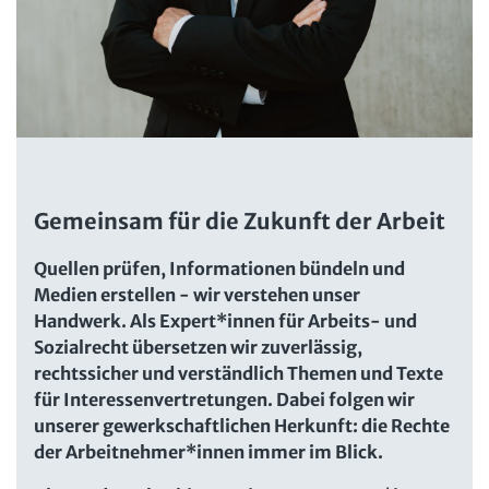
Computer und Arbeit
Beschäftigtendatenschutz online
Newsletter
Gute Arbeit
Personalratswissen online
Bund SHOP
Betriebsrat und Mitbestimmung
Schwerbehindertenrecht online
Abo
Arbeitsschutz und Mitbestimmung
Arbeitszeit online
mein Bund-Online
Schwerbehindertenrecht und Inklusion
KI-Praxis Arbeitsrecht online
Mitbestimmung
Gemeinsam für die Zukunft der Arbeit
JAV-Praxis online
Presse
Interne Meldestelle
Verträge kündigen
Hilfe
Arbeit und Recht
Datenschutz
AGB
Impressum
Kontakt
Quellen prüfen, Informationen bündeln und
Erklärung zur Barrierefreiheit
Widerruf
Widerrufsrecht
Soziales Recht
Medien erstellen - wir verstehen unser
Handwerk. Als Expert*innen für Arbeits- und
Verlag
Karriere
Buchhandel
Digitales Arbeits- und Sozialrecht
Sozialrecht übersetzen wir zuverlässig,
rechtssicher und verständlich Themen und Texte
Soziale Sicherheit
für Interessenvertretungen. Dabei folgen wir
unserer gewerkschaftlichen Herkunft: die Rechte
der Arbeitnehmer*innen immer im Blick.