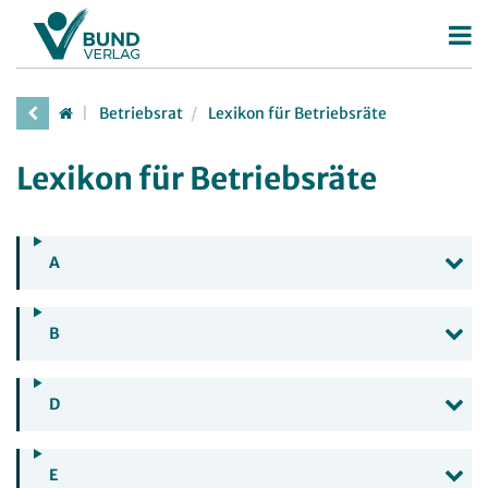
Betriebsrat
Betriebsrat
Lexikon für Betriebsräte
Betriebsratswahl
Lexikon für Betriebsräte
Betriebsratsarbeit
Mitbestimmung
Arbeitsschutz
A
Beschäftigtendatenschutz
B
Deutscher Betriebsrätepreis
Mitbestimmungskompass
D
Personalrat
Deutscher Personalräte-Preis
JAV
E