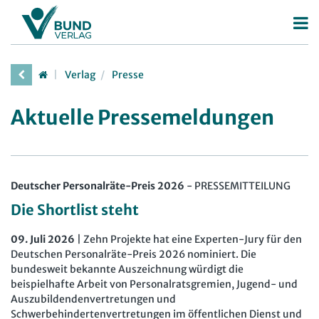
Betriebsrat
Verlag
Presse
Betriebsratswahl
Personalrat
Aktuelle Pressemeldungen
Betriebsratsarbeit
Deutscher Personalräte-Preis
JAV
Mitbestimmung
Personalratsarbeit
Arbeit in der JAV
SBV
Arbeitsschutz
Personalvertretungsrecht
Arbeit in der SBV
MAV
Deutscher Personalräte-Preis 2026
-
PRESSEMITTEILUNG
Beschäftigtendatenschutz
TVöD | TV-L
Die Shortlist steht
Arbeit in der MAV
Bücher
Deutscher Betriebsrätepreis
Arbeitsschutz
09. Juli 2026
| Zehn Projekte hat eine Experten-Jury für den
Zeitschriften
Mitbestimmungskompass
Beschäftigtendatenschutz
Deutschen Personalräte-Preis 2026 nominiert. Die
bundesweit bekannte Auszeichnung würdigt die
Arbeitsrecht im Betrieb
Fachmodule
Lexikon
beispielhafte Arbeit von Personalratsgremien, Jugend- und
Auszubildendenvertretungen und
Der Personalrat
Betriebsratswissen online
Software
Schwerbehindertenvertretungen im öffentlichen Dienst und