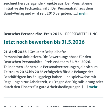
Computer und Arbeit
zeichnet herausragende Projekte aus. Der Preis ist eine
Beschäftigtendatenschutz online
Newsletter
Initiative der Fachzeitschrift „Der Personalrat“ aus dem
Gute Arbeit
Personalratswissen online
Bund-Verlag und wird seit 2010 vergeben. [...]
mehr
Bund SHOP
Betriebsrat und Mitbestimmung
Schwerbehindertenrecht online
Abo
Arbeitsschutz und Mitbestimmung
Arbeitszeit online
Deutscher Personalräte-Preis 2026
-
PRESSEMITTEILUNG
mein Bund-Online
Schwerbehindertenrecht und Inklusion
KI-Praxis Arbeitsrecht online
Jetzt noch bewerben bis 31.5.2026
Mitbestimmung
JAV-Praxis online
Presse
Interne Meldestelle
Verträge kündigen
Hilfe
21. April 2026
| Gesucht: Beispielhafte
Arbeit und Recht
Datenschutz
AGB
Impressum
Kontakt
Personalratsinitiativen. Die Bewerbungsphase für den
Deutschen Personalräte-Preis endet am 31. Mai 2026.
Erklärung zur Barrierefreiheit
Widerruf
Widerrufsrecht
Soziales Recht
Teilnehmen können alle Personalvertretungen, die sich im
Verlag
Karriere
Buchhandel
Zeitraum 2024 bis 2026 erfolgreich für die Belange der
Digitales Arbeits- und Sozialrecht
Beschäftigten ins Zeug gelegt haben – beispielsweise mit
Regelungen zur Arbeitszeit, zu Fragen der Digitalisierung oder
Soziale Sicherheit
durch den Einsatz für gute Arbeitsbedingungen. [...]
mehr