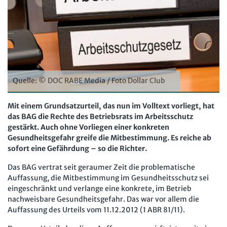
Computer und Arbeit
Beschäftigtendatenschutz online
Newsletter
Gute Arbeit
Personalratswissen online
Bund SHOP
Betriebsrat und Mitbestimmung
Schwerbehindertenrecht online
Abo
Arbeitsschutz und Mitbestimmung
Arbeitszeit online
mein Bund-Online
Schwerbehindertenrecht und Inklusion
Quelle: © DOC RABE Media / Foto Dollar Club
KI-Praxis Arbeitsrecht online
Mitbestimmung
JAV-Praxis online
Presse
Interne Meldestelle
Verträge kündigen
Hilfe
Mit einem Grundsatzurteil, das nun im Volltext vorliegt, hat
das BAG die Rechte des Betriebsrats im Arbeitsschutz
Arbeit und Recht
Datenschutz
AGB
Impressum
Kontakt
gestärkt. Auch ohne Vorliegen einer konkreten
Erklärung zur Barrierefreiheit
Widerruf
Widerrufsrecht
Soziales Recht
Gesundheitsgefahr greife die Mitbestimmung. Es reiche ab
sofort eine Gefährdung – so die Richter.
Verlag
Karriere
Buchhandel
Digitales Arbeits- und Sozialrecht
Das BAG vertrat seit geraumer Zeit die problematische
Soziale Sicherheit
Auffassung, die Mitbestimmung im Gesundheitsschutz sei
eingeschränkt und verlange eine konkrete, im Betrieb
nachweisbare Gesundheitsgefahr. Das war vor allem die
Auffassung des Urteils vom 11.12.2012 (1 ABR 81/11).