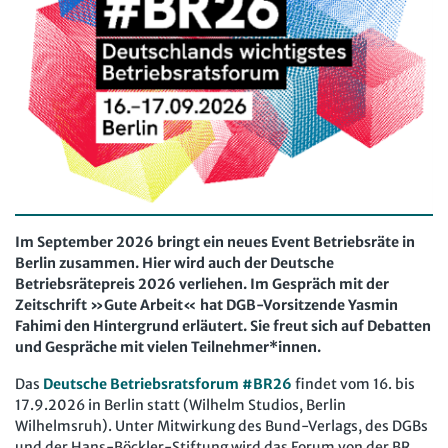
Computer und Arbeit
Beschäftigtendatenschutz online
Newsletter
Gute Arbeit
Personalratswissen online
Bund SHOP
Betriebsrat und Mitbestimmung
Schwerbehindertenrecht online
Abo
Arbeitsschutz und Mitbestimmung
Arbeitszeit online
mein Bund-Online
Schwerbehindertenrecht und Inklusion
KI-Praxis Arbeitsrecht online
Mitbestimmung
JAV-Praxis online
Presse
Interne Meldestelle
Verträge kündigen
Hilfe
Arbeit und Recht
Datenschutz
AGB
Impressum
Kontakt
Im September 2026 bringt ein neues Event Betriebsräte in
Berlin zusammen. Hier wird auch der Deutsche
Erklärung zur Barrierefreiheit
Widerruf
Widerrufsrecht
Soziales Recht
Betriebsrätepreis 2026 verliehen. Im Gespräch mit der
Verlag
Karriere
Buchhandel
Zeitschrift »Gute Arbeit« hat DGB-Vorsitzende Yasmin
Digitales Arbeits- und Sozialrecht
Fahimi den Hintergrund erläutert. Sie freut sich auf Debatten
Soziale Sicherheit
und Gespräche mit vielen Teilnehmer*innen.
Das
Deutsche Betriebsratsforum #BR26
findet vom 16. bis
17.9.2026 in Berlin statt (Wilhelm Studios, Berlin
Wilhelmsruh). Unter Mitwirkung des Bund-Verlags, des DGBs
und der Hans-Böckler-Stiftung wird das Forum von der BR