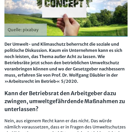
Computer und Arbeit
Beschäftigtendatenschutz online
Newsletter
Gute Arbeit
Personalratswissen online
Bund SHOP
Betriebsrat und Mitbestimmung
Schwerbehindertenrecht online
Quelle: pixabay
Abo
Arbeitsschutz und Mitbestimmung
Arbeitszeit online
Der Umwelt- und Klimaschutz beherrscht die soziale und
mein Bund-Online
Schwerbehindertenrecht und Inklusion
KI-Praxis Arbeitsrecht online
politische Diskussion. Kaum ein Unternehmen kann es sich
noch leisten, das Thema außer Acht zu lassen. Wie
Mitbestimmung
JAV-Praxis online
Presse
Interne Meldestelle
Verträge kündigen
Hilfe
Betriebsräte jetzt schon den betrieblichen Umweltschutz
Arbeit und Recht
voranbringen können und wo der Gesetzgeber nachbessern
Datenschutz
AGB
Impressum
Kontakt
muss, erfahren Sie von Prof. Dr. Wolfgang Däubler in der
Erklärung zur Barrierefreiheit
Widerruf
Widerrufsrecht
Soziales Recht
»Arbeitsrecht im Betrieb« 5/2020.
Verlag
Karriere
Buchhandel
Digitales Arbeits- und Sozialrecht
Kann der Betriebsrat den Arbeitgeber dazu
zwingen, umweltgefährdende Maßnahmen zu
Soziale Sicherheit
unterlassen?
Nein, aus eigenem Recht kann er das nicht. Das würde
nämlich voraussetzen, dass er in Fragen des Umweltschutzes