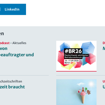
LinkedIn
en
odcast
-
Aktuelles
D
 von
beauftragter und
achzeitschriften
U
zeit braucht
U