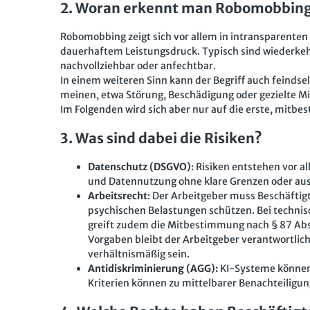
2. Woran erkennt man Robomobbin
Robomobbing zeigt sich vor allem in intransparente
dauerhaftem Leistungsdruck. Typisch sind wiederke
nachvollziehbar oder anfechtbar.
In einem weiteren Sinn kann der Begriff auch feind
meinen, etwa Störung, Beschädigung oder gezielte M
Im Folgenden wird sich aber nur auf die erste, mitb
3. Was sind dabei die Risiken?
Datenschutz (DSGVO)
: Risiken entstehen vor 
und Datennutzung ohne klare Grenzen oder au
Arbeitsrecht
: Der Arbeitgeber muss Beschäfti
psychischen Belastungen schützen. Bei technis
greift zudem die Mitbestimmung nach § 87 Abs. 
Vorgaben bleibt der Arbeitgeber verantwortli
verhältnismäßig sein.
Antidiskriminierung (AGG):
KI-Systeme können 
Kriterien können zu mittelbarer Benachteiligun