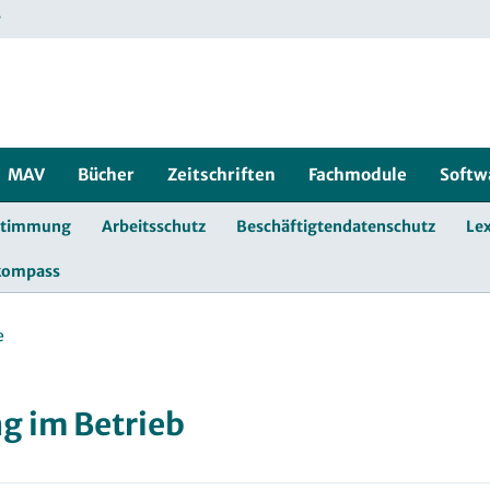
r
MAV
Bücher
Zeitschriften
Fachmodule
Softw
stimmung
Arbeitsschutz
Beschäftigtendatenschutz
Lex
kompass
e
g im Betrieb