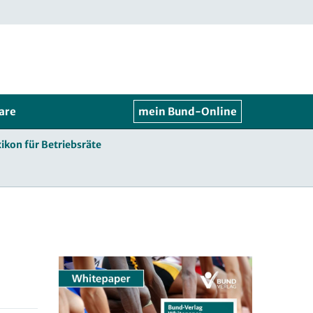
are
mein Bund-Online
ikon für Betriebsräte