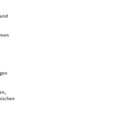
 und
temen
ngen
en,
mischen