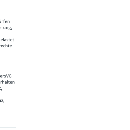
ürfen
erung,
elastet
rechte
PersVG
erhalten
t,
nz,