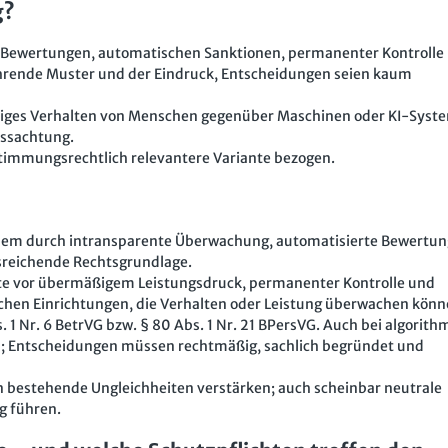
g?
n Bewertungen, automatischen Sanktionen, permanenter Kontrolle
hrende Muster und der Eindruck, Entscheidungen seien kaum
seliges Verhalten von Menschen gegenüber Maschinen oder KI-Sys
issachtung.
estimmungsrechtlich relevantere Variante bezogen.
allem durch intransparente Überwachung, automatisierte Bewertu
sreichende Rechtsgrundlage.
gte vor übermäßigem Leistungsdruck, permanenter Kontrolle und
chen Einrichtungen, die Verhalten oder Leistung überwachen könn
1 Nr. 6 BetrVG bzw. § 80 Abs. 1 Nr. 21 BPersVG. Auch bei algorith
ch; Entscheidungen müssen rechtmäßig, sachlich begründet und
bestehende Ungleichheiten verstärken; auch scheinbar neutrale
g führen.