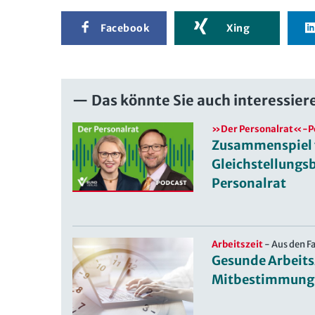
Facebook
Xing
Das könnte Sie auch interessier
»Der Personalrat«-P
Zusammenspiel
Gleichstellungs
Personalrat
Arbeitszeit
-
Aus den F
Gesunde Arbeits
Mitbestimmung