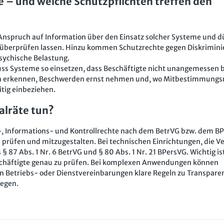
e – und welche Schutzpflichten treffen den
Anspruch auf Information über den Einsatz solcher Systeme und d
überprüfen lassen. Hinzu kommen Schutzrechte gegen Diskrimini
ychische Belastung.
ss Systeme so einsetzen, dass Beschäftigte nicht unangemessen b
früh erkennen, Beschwerden ernst nehmen und, wo Mitbestimmungs
itig einbeziehen.
alräte tun?
s-, Informations- und Kontrollrechte nach dem BetrVG bzw. dem B
 prüfen und mitzugestalten. Bei technischen Einrichtungen, die V
87 Abs. 1 Nr. 6 BetrVG und § 80 Abs. 1 Nr. 21 BPersVG. Wichtig is
schäftigte genau zu prüfen. Bei komplexen Anwendungen können
 Betriebs- oder Dienstvereinbarungen klare Regeln zu Transpare
legen.