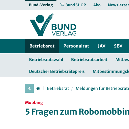
Bund-Verlag
Bund SHOP
Abo
Newslette
Betriebsrat
Personalrat
JAV
SBV
Betriebsratswahl
Betriebsratsarbeit
Mitbe
Deutscher Betriebsrätepreis
Mitbestimmungs
Betriebsrat
Meldungen für Betriebsrät
Mobbing
5 Fragen zum Robomobbin