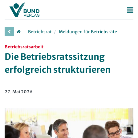
Betriebsrat
Betriebsrat
Meldungen für Betriebsräte
Betriebsratswahl
Betriebsratsarbeit
Betriebsratsarbeit
Die Betriebsratssitzung
Mitbestimmung
erfolgreich strukturieren
Arbeitsschutz
Beschäftigtendatenschutz
27. Mai 2026
Deutscher Betriebsrätepreis
Mitbestimmungskompass
Personalrat
Deutscher Personalräte-Preis
JAV