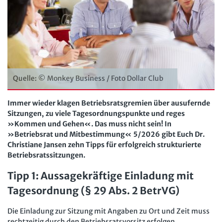
Personalratsarbeit
Arbeit in der JAV
SBV
Personalvertretungsrecht
Arbeit in der SBV
MAV
TVöD | TV-L
Arbeit in der MAV
Bücher
Arbeitsschutz
Zeitschriften
Quelle: © Monkey Business / Foto Dollar Club
Beschäftigtendatenschutz
Arbeitsrecht im Betrieb
Fachmodule
Lexikon
Immer wieder klagen Betriebsratsgremien über ausufernde
Sitzungen, zu viele Tagesordnungspunkte und reges
Der Personalrat
Betriebsratswissen online
Software
»Kommen und Gehen«. Das muss nicht sein! In
Computer und Arbeit
»Betriebsrat und Mitbestimmung« 5/2026 gibt Euch Dr.
Beschäftigtendatenschutz online
Newsletter
Christiane Jansen zehn Tipps für erfolgreich strukturierte
Gute Arbeit
Personalratswissen online
Betriebsratssitzungen.
Bund SHOP
Betriebsrat und Mitbestimmung
Schwerbehindertenrecht online
Tipp 1: Aussagekräftige Einladung mit
Abo
Arbeitsschutz und Mitbestimmung
Tagesordnung (§ 29 Abs. 2 BetrVG)
Arbeitszeit online
mein Bund-Online
Schwerbehindertenrecht und Inklusion
KI-Praxis Arbeitsrecht online
Die Einladung zur Sitzung mit Angaben zu Ort und Zeit muss
rechtzeitig durch den Betriebsratsvorsitz erfolgen.