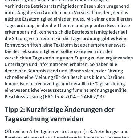
Mitbestimmung
JAV-Praxis online
Presse
Interne Meldestelle
Verträge kündigen
Hilfe
Verhinderte Betriebsratsmitglieder müssen sich umgehend
unter Angabe von Gründen beim Vorsitz abmelden, der das
Arbeit und Recht
Datenschutz
AGB
Impressum
Kontakt
nächste Ersatzmitglied einladen muss. Mit einer detaillierten
Erklärung zur Barrierefreiheit
Widerruf
Widerrufsrecht
Soziales Recht
Tagesordnung, in der die Themen und geplanten Beschlüsse
erkennbar sind, können sich die Betriebsratsmitglieder auf
Verlag
Karriere
Buchhandel
Digitales Arbeits- und Sozialrecht
die Sitzung vorbereiten. Für die Tagesordnung gibt es keine
Formvorschriften, eine Textform ist aber empfehlenswert.
Soziale Sicherheit
Die Betriebsratsmitglieder sollten zeitgleich mit der
verschickten Tagesordnung auch Zugang zu den ergänzenden
Unterlagen und Informationen erhalten. So haben alle
denselben Kenntnisstand und können sich in der Sitzung
schneller eine Meinung für den Beschluss bilden. Darüber
hinaus ist eine rechtzeitige und detaillierte Tagesordnung
eine wesentliche Voraussetzung für eine ordnungsgemäße
Beschlussfassung (BAG 15. 4. 2014 – 1 ABR 2/13).
Tipp 2: Kurzfristige Änderungen der
Tagesordnung vermeiden
Oft reichen Arbeitgebervertretungen (z. B. Abteilungs- und
Bereichsleitungen) aus Unachtsamkeit oder aus Unkenntnis