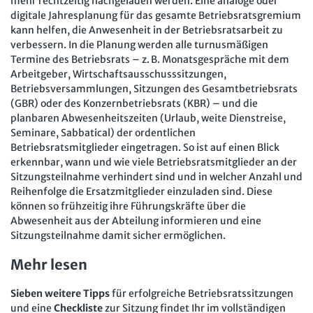
mehr rechtzeitig nachgeladen werden. Eine analoge oder
digitale Jahresplanung für das gesamte Betriebsratsgremium
kann helfen, die Anwesenheit in der Betriebsratsarbeit zu
verbessern. In die Planung werden alle turnusmäßigen
Termine des Betriebsrats – z. B. Monatsgespräche mit dem
Arbeitgeber, Wirtschaftsausschusssitzungen,
Betriebsversammlungen, Sitzungen des Gesamtbetriebsrats
(GBR) oder des Konzernbetriebsrats (KBR) – und die
planbaren Abwesenheitszeiten (Urlaub, weite Dienstreise,
Seminare, Sabbatical) der ordentlichen
Betriebsratsmitglieder eingetragen. So ist auf einen Blick
erkennbar, wann und wie viele Betriebsratsmitglieder an der
Sitzungsteilnahme verhindert sind und in welcher Anzahl und
Reihenfolge die Ersatzmitglieder einzuladen sind. Diese
können so frühzeitig ihre Führungskräfte über die
Abwesenheit aus der Abteilung informieren und eine
Sitzungsteilnahme damit sicher ermöglichen.
Mehr lesen
Sieben weitere Tipps
für erfolgreiche Betriebsratssitzungen
und eine
Checkliste
zur Sitzung findet Ihr im vollständigen