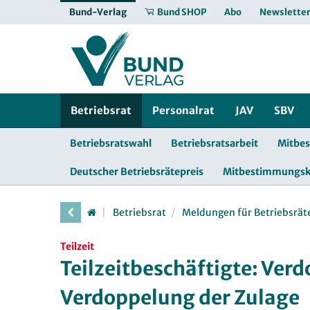
Bund-Verlag
Bund SHOP
Abo
Newslette
Betriebsrat
Personalrat
JAV
SBV
Betriebsratswahl
Betriebsratsarbeit
Mitbe
Deutscher Betriebsrätepreis
Mitbestimmungs
Betriebsrat
Meldungen für Betriebsrät
Teilzeit
Teilzeitbeschäftigte: Verd
Verdoppelung der Zulage