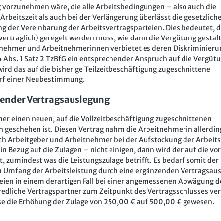
 vorzunehmen wäre, die alle Arbeitsbedingungen – also auch die
rbeitszeit als auch bei der Verlängerung überlässt die gesetzlich
g der Vereinbarung der Arbeitsvertragsparteien. Dies bedeutet, d
vertraglich) geregelt werden muss, wie dann die Vergütung gestalt
itnehmer und Arbeitnehmerinnen verbietet es deren Diskriminieru
4 Abs. 1 Satz 2 TzBfG ein entsprechender Anspruch auf die Vergüt
wird das auf die bisherige Teilzeitbeschäftigung zugeschnittene
rf einer Neubestimmung.
ender Vertragsauslegung
er einen neuen, auf die Vollzeitbeschäftigung zugeschnittenen
h geschehen ist. Diesen Vertrag nahm die Arbeitnehmerin allerdin
sich Arbeitgeber und Arbeitnehmer bei der Aufstockung der Arbeits
in Bezug auf die Zulagen – nicht einigen, dann wird der auf die vo
t, zumindest was die Leistungszulage betrifft. Es bedarf somit der
n Umfang der Arbeitsleistung durch eine ergänzenden Vertragsaus
rteien in einem derartigen Fall bei einer angemessenen Abwägung d
 redliche Vertragspartner zum Zeitpunkt des Vertragsschlusses ve
ise die Erhöhung der Zulage von 250,00 € auf 500,00 € gewesen.