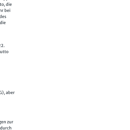
o, die
hr bei
 des
die
22.
rutto
G), aber
gen zur
 durch