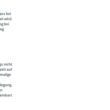
e
ass bei
et wird.
ng bei
ung
gs nicht
zeit auf
rmalige
legung.
er
reinbart