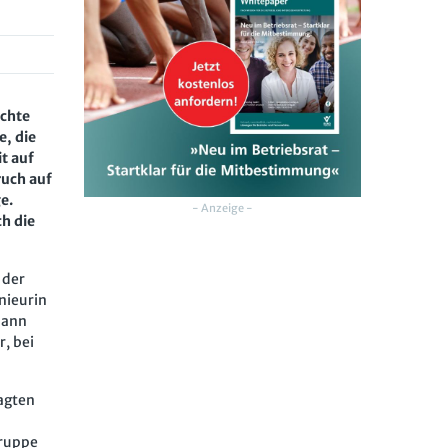
echte
e, die
it auf
ruch auf
e.
- Anzeige -
ch die
 der
nieurin
dann
r, bei
lagten
gruppe