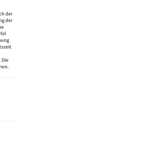
ch der
ng der
ne
fel
öhung
tszeit
 Die
hen.