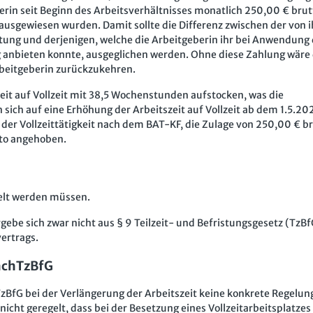
erin seit Beginn des Arbeitsverhältnisses monatlich 250,00 € brutt
sgewiesen wurden. Damit sollte die Differenz zwischen der von i
tung und derjenigen, welche die Arbeitgeberin ihr bei Anwendung
g anbieten konnte, ausgeglichen werden. Ohne diese Zahlung wäre 
rbeitgeberin zurückzukehren.
eit auf Vollzeit mit 38,5 Wochenstunden aufstocken, was die
sich auf eine Erhöhung der Arbeitszeit auf Vollzeit ab dem 1.5.20
 der Vollzeittätigkeit nach dem BAT-KF, die Zulage von 250,00 € b
tto angehoben.
elt werden müssen.
gebe sich zwar nicht aus § 9 Teilzeit- und Befristungsgesetz (TzBf
ertrags.
achTzBfG
TzBfG bei der Verlängerung der Arbeitszeit keine konkrete Regelun
nicht geregelt, dass bei der Besetzung eines Vollzeitarbeitsplatzes