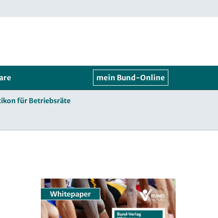
are
mein Bund-Online
ikon für Betriebsräte