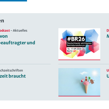
en
odcast
-
Aktuelles
D
 von
beauftragter und
achzeitschriften
U
zeit braucht
U