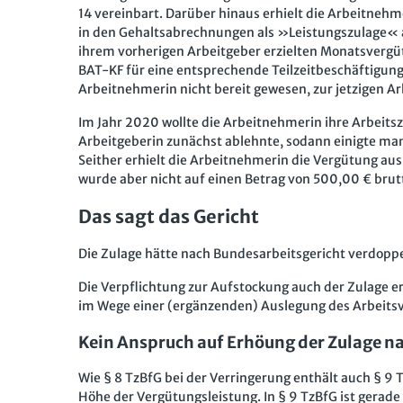
14 vereinbart. Darüber hinaus erhielt die Arbeitnehm
in den Gehaltsabrechnungen als »Leistungszulage« au
ihrem vorherigen Arbeitgeber erzielten Monatsvergü
BAT-KF für eine entsprechende Teilzeitbeschäftigun
Arbeitnehmerin nicht bereit gewesen, zur jetzigen A
Im Jahr 2020 wollte die Arbeitnehmerin ihre Arbeitsz
Arbeitgeberin zunächst ablehnte, sodann einigte man 
Seither erhielt die Arbeitnehmerin die Vergütung aus
wurde aber nicht auf einen Betrag von 500,00 € bru
Das sagt das Gericht
Die Zulage hätte nach Bundesarbeitsgericht verdopp
Die Verpflichtung zur Aufstockung auch der Zulage er
im Wege einer (ergänzenden) Auslegung des Arbeitsv
Kein Anspruch auf Erhöung der Zulage n
Wie § 8 TzBfG bei der Verringerung enthält auch § 9 
Höhe der Vergütungsleistung. In § 9 TzBfG ist gerade 