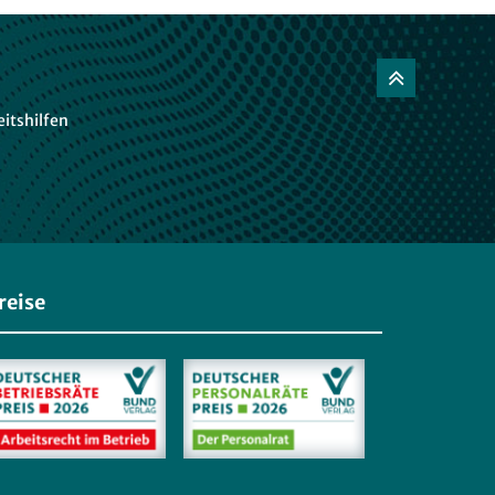
itshilfen
reise