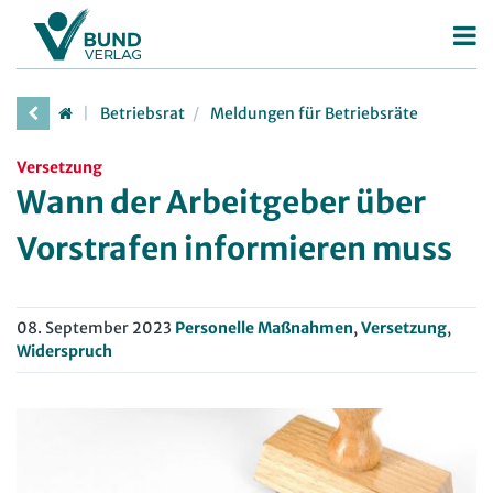
Betriebsrat
Betriebsrat
Meldungen für Betriebsräte
Betriebsratswahl
Versetzung
Betriebsratsarbeit
Wann der Arbeitgeber über
Mitbestimmung
Vorstrafen informieren muss
Arbeitsschutz
Beschäftigtendatenschutz
08. September 2023
Personelle Maßnahmen
,
Versetzung
,
Deutscher Betriebsrätepreis
Widerspruch
Mitbestimmungskompass
Personalrat
Deutscher Personalräte-Preis
JAV