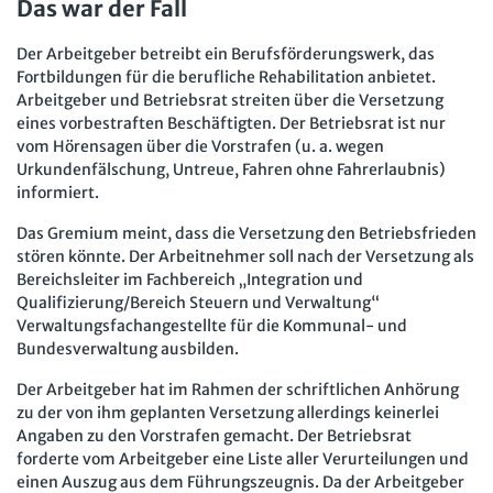
Das war der Fall
Mitbestimmung
JAV-Praxis online
Presse
Interne Meldestelle
Verträge kündigen
Hilfe
Arbeit und Recht
Datenschutz
AGB
Impressum
Kontakt
Der Arbeitgeber betreibt ein Berufsförderungswerk, das
Fortbildungen für die berufliche Rehabilitation anbietet.
Erklärung zur Barrierefreiheit
Widerruf
Widerrufsrecht
Soziales Recht
Arbeitgeber und Betriebsrat streiten über die Versetzung
Verlag
Karriere
Buchhandel
eines vorbestraften Beschäftigten. Der Betriebsrat ist nur
Digitales Arbeits- und Sozialrecht
vom Hörensagen über die Vorstrafen (u. a. wegen
Urkundenfälschung, Untreue, Fahren ohne Fahrerlaubnis)
Soziale Sicherheit
informiert.
Das Gremium meint, dass die Versetzung den Betriebsfrieden
stören könnte. Der Arbeitnehmer soll nach der Versetzung als
Bereichsleiter im Fachbereich „Integration und
Qualifizierung/Bereich Steuern und Verwaltung“
Verwaltungsfachangestellte für die Kommunal- und
Bundesverwaltung ausbilden.
Der Arbeitgeber hat im Rahmen der schriftlichen Anhörung
zu der von ihm geplanten Versetzung allerdings keinerlei
Angaben zu den Vorstrafen gemacht. Der Betriebsrat
forderte vom Arbeitgeber eine Liste aller Verurteilungen und
einen Auszug aus dem Führungszeugnis. Da der Arbeitgeber