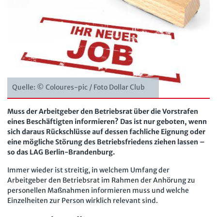
Personalratsarbeit
Arbeit in der JAV
SBV
Personalvertretungsrecht
Arbeit in der SBV
MAV
TVöD | TV-L
Arbeit in der MAV
Bücher
Arbeitsschutz
Zeitschriften
Beschäftigtendatenschutz
Quelle: © Coloures-pic / Foto Dollar Club
Arbeitsrecht im Betrieb
Fachmodule
Lexikon
Muss der Arbeitgeber den Betriebsrat über die Vorstrafen
Der Personalrat
Betriebsratswissen online
Software
eines Beschäftigten informieren? Das ist nur geboten, wenn
Computer und Arbeit
sich daraus Rückschlüsse auf dessen fachliche Eignung oder
Beschäftigtendatenschutz online
Newsletter
eine mögliche Störung des Betriebsfriedens ziehen lassen –
Gute Arbeit
Personalratswissen online
so das LAG Berlin-Brandenburg.
Bund SHOP
Betriebsrat und Mitbestimmung
Schwerbehindertenrecht online
Immer wieder ist streitig, in welchem Umfang der
Abo
Arbeitgeber den Betriebsrat im Rahmen der Anhörung zu
Arbeitsschutz und Mitbestimmung
Arbeitszeit online
personellen Maßnahmen informieren muss und welche
mein Bund-Online
Einzelheiten zur Person wirklich relevant sind.
Schwerbehindertenrecht und Inklusion
KI-Praxis Arbeitsrecht online