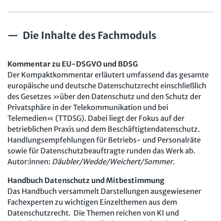
Presse
Interne Meldestelle
Verträge kündigen
Hilfe
Datenschutz
AGB
Impressum
Kontakt
Die Inhalte des Fachmoduls
Erklärung zur Barrierefreiheit
Widerruf
Widerrufsrecht
Verlag
Karriere
Buchhandel
Kommentar zu EU-DSGVO und BDSG
Der Kompaktkommentar erläutert umfassend das gesamte
europäische und deutsche Datenschutzrecht einschließlich
des Gesetzes »über den Datenschutz und den Schutz der
Privatsphäre in der Telekommunikation und bei
Telemedien« (TTDSG). Dabei liegt der Fokus auf der
betrieblichen Praxis und dem Beschäftigtendatenschutz.
Handlungsempfehlungen für Betriebs- und Personalräte
sowie für Datenschutzbeauftragte runden das Werk ab.
Autor:innen:
Däubler/Wedde/Weichert/Sommer.
Handbuch Datenschutz und Mitbestimmung
Das Handbuch versammelt Darstellungen ausgewiesener
Fachexperten zu wichtigen Einzelthemen aus dem
Datenschutzrecht. Die Themen reichen von KI und