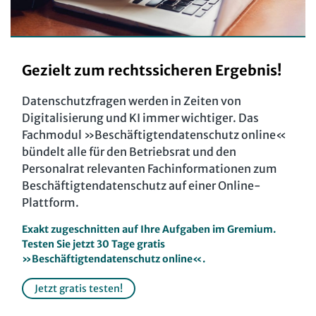
Computer und Arbeit
Beschäftigtendatenschutz online
Gute Arbeit
Personalratswissen online
Betriebsrat und Mitbestimmung
Schwerbehindertenrecht online
Gezielt zum rechtssicheren Ergebnis!
Arbeitsschutz und Mitbestimmung
Arbeitszeit online
Datenschutzfragen werden in Zeiten von
Schwerbehindertenrecht und Inklusion
KI-Praxis Arbeitsrecht online
Digitalisierung und KI immer wichtiger. Das
Fachmodul »
Beschäftigtendatenschutz online
«
Mitbestimmung
JAV-Praxis online
bündelt alle für den Betriebsrat und den
Arbeit und Recht
Personalrat relevanten Fachinformationen zum
Software
Beschäftigtendatenschutz auf einer Online-
Soziales Recht
Newsletter
Plattform.
Digitales Arbeits- und Sozialrecht
Exakt zugeschnitten auf Ihre Aufgaben im Gremium.
Bund SHOP
Soziale Sicherheit
Testen Sie jetzt 30 Tage gratis
»Beschäftigtendatenschutz online«.
Abo
Jetzt gratis testen!
mein Bund-Online