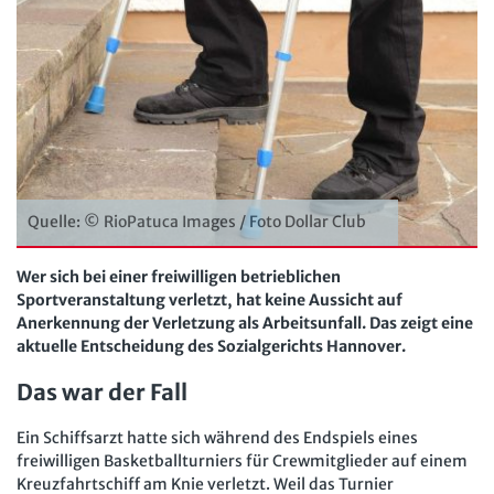
Der Personalrat
Betriebsratswissen online
Software
Computer und Arbeit
Beschäftigtendatenschutz online
Newsletter
Gute Arbeit
Personalratswissen online
Bund SHOP
Betriebsrat und Mitbestimmung
Schwerbehindertenrecht online
Abo
Arbeitsschutz und Mitbestimmung
Arbeitszeit online
mein Bund-Online
Schwerbehindertenrecht und Inklusion
KI-Praxis Arbeitsrecht online
Quelle: © RioPatuca Images / Foto Dollar Club
Mitbestimmung
JAV-Praxis online
Presse
Interne Meldestelle
Verträge kündigen
Hilfe
Wer sich bei einer freiwilligen betrieblichen
Arbeit und Recht
Sportveranstaltung verletzt, hat keine Aussicht auf
Datenschutz
AGB
Impressum
Kontakt
Anerkennung der Verletzung als Arbeitsunfall. Das zeigt eine
Erklärung zur Barrierefreiheit
Widerruf
Widerrufsrecht
Soziales Recht
aktuelle Entscheidung des Sozialgerichts Hannover.
Verlag
Karriere
Buchhandel
Digitales Arbeits- und Sozialrecht
Das war der Fall
Soziale Sicherheit
Ein Schiffsarzt hatte sich während des Endspiels eines
freiwilligen Basketballturniers für Crewmitglieder auf einem
Kreuzfahrtschiff am Knie verletzt. Weil das Turnier