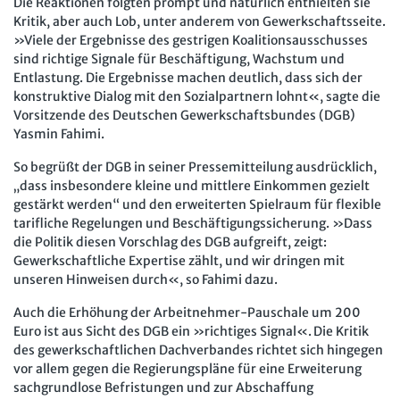
Die Reaktionen folgten prompt und natürlich enthielten sie
Kritik, aber auch Lob, unter anderem von Gewerkschaftsseite.
»Viele der Ergebnisse des gestrigen Koalitionsausschusses
sind richtige Signale für Beschäftigung, Wachstum und
Entlastung. Die Ergebnisse machen deutlich, dass sich der
konstruktive Dialog mit den Sozialpartnern lohnt«, sagte die
Vorsitzende des Deutschen Gewerkschaftsbundes (DGB)
Yasmin Fahimi.
So begrüßt der DGB in seiner Pressemitteilung ausdrücklich,
„dass insbesondere kleine und mittlere Einkommen gezielt
gestärkt werden“ und den erweiterten Spielraum für flexible
tarifliche Regelungen und Beschäftigungssicherung. »Dass
die Politik diesen Vorschlag des DGB aufgreift, zeigt:
Gewerkschaftliche Expertise zählt, und wir dringen mit
unseren Hinweisen durch«, so Fahimi dazu.
Auch die Erhöhung der Arbeitnehmer-Pauschale um 200
Euro ist aus Sicht des DGB ein »richtiges Signal«. Die Kritik
des gewerkschaftlichen Dachverbandes richtet sich hingegen
vor allem gegen die Regierungspläne für eine Erweiterung
sachgrundlose Befristungen und zur Abschaffung