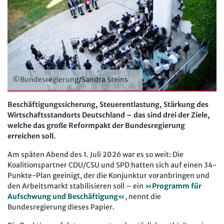
Der Personalrat
Betriebsratswissen online
Software
Computer und Arbeit
Beschäftigtendatenschutz online
Newsletter
Gute Arbeit
Personalratswissen online
Bund SHOP
Betriebsrat und Mitbestimmung
Schwerbehindertenrecht online
Abo
Arbeitsschutz und Mitbestimmung
©Bundesregierung/Sandra Steins
Arbeitszeit online
mein Bund-Online
Schwerbehindertenrecht und Inklusion
KI-Praxis Arbeitsrecht online
Beschäftigungssicherung, Steuerentlastung, Stärkung des
Wirtschaftsstandorts Deutschland – das sind drei der Ziele,
Mitbestimmung
JAV-Praxis online
Presse
Interne Meldestelle
Verträge kündigen
Hilfe
welche das große Reformpakt der Bundesregierung
Arbeit und Recht
erreichen soll.
Datenschutz
AGB
Impressum
Kontakt
Erklärung zur Barrierefreiheit
Widerruf
Widerrufsrecht
Soziales Recht
Am späten Abend des 1. Juli 2026 war es so weit: Die
Koalitionspartner CDU/CSU und SPD hatten sich auf einen 34-
Verlag
Karriere
Buchhandel
Digitales Arbeits- und Sozialrecht
Punkte-Plan geeinigt, der die Konjunktur voranbringen und
den Arbeitsmarkt stabilisieren soll – ein
»Programm für
Soziale Sicherheit
Aufschwung und Beschäftigung«
, nennt die
Bundesregierung dieses Papier.