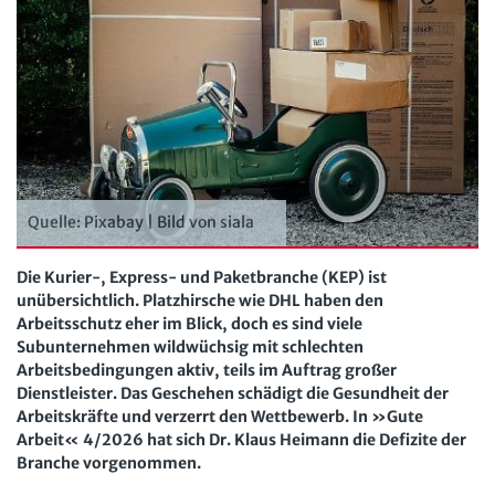
Der Personalrat
Betriebsratswissen online
Software
Computer und Arbeit
Beschäftigtendatenschutz online
Newsletter
Gute Arbeit
Personalratswissen online
Bund SHOP
Betriebsrat und Mitbestimmung
Schwerbehindertenrecht online
Abo
Arbeitsschutz und Mitbestimmung
Arbeitszeit online
mein Bund-Online
Schwerbehindertenrecht und Inklusion
KI-Praxis Arbeitsrecht online
Quelle: Pixabay | Bild von siala
Mitbestimmung
JAV-Praxis online
Presse
Interne Meldestelle
Verträge kündigen
Hilfe
Die Kurier-, Express- und Paketbranche (KEP) ist
Arbeit und Recht
unübersichtlich. Platzhirsche wie DHL haben den
Datenschutz
AGB
Impressum
Kontakt
Arbeitsschutz eher im Blick, doch es sind viele
Erklärung zur Barrierefreiheit
Widerruf
Widerrufsrecht
Soziales Recht
Subunternehmen wildwüchsig mit schlechten
Verlag
Karriere
Buchhandel
Arbeitsbedingungen aktiv, teils im Auftrag großer
Digitales Arbeits- und Sozialrecht
Dienstleister. Das Geschehen schädigt die Gesundheit der
Arbeitskräfte und verzerrt den Wettbewerb. In »Gute
Soziale Sicherheit
Arbeit« 4/2026 hat sich Dr. Klaus Heimann die Defizite der
Branche vorgenommen.