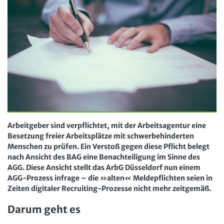
Arbeit in der JAV
SBV
Arbeit in der SBV
MAV
Arbeit in der MAV
Bücher
Zeitschriften
Arbeitsrecht im Betrieb
Fachmodule
Der Personalrat
Betriebsratswissen online
Software
Arbeitgeber sind verpflichtet, mit der Arbeitsagentur eine
Computer und Arbeit
Besetzung freier Arbeitsplätze mit schwerbehinderten
Beschäftigtendatenschutz online
Newsletter
Menschen zu prüfen. Ein Verstoß gegen diese Pflicht belegt
Gute Arbeit
Personalratswissen online
nach Ansicht des BAG eine Benachteiligung im Sinne des
Bund SHOP
AGG. Diese Ansicht stellt das ArbG Düsseldorf nun einem
Betriebsrat und Mitbestimmung
Schwerbehindertenrecht online
AGG-Prozess infrage – die »alten« Meldepflichten seien in
Abo
Zeiten digitaler Recruiting-Prozesse nicht mehr zeitgemäß.
Arbeitsschutz und Mitbestimmung
Arbeitszeit online
mein Bund-Online
Darum geht es
Schwerbehindertenrecht und Inklusion
KI-Praxis Arbeitsrecht online