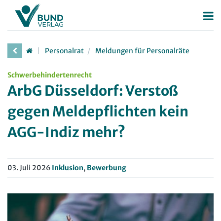
Betriebsrat
Personalrat
Meldungen für Personalräte
Betriebsratswahl
Personalrat
Schwerbehindertenrecht
Betriebsratsarbeit
Deutscher Personalräte-Preis
ArbG Düsseldorf: Verstoß
Mitbestimmung
Personalratsarbeit
gegen Meldepflichten kein
Arbeitsschutz
Personalvertretungsrecht
AGG-Indiz mehr?
Beschäftigtendatenschutz
TVöD | TV-L
Deutscher Betriebsrätepreis
Arbeitsschutz
03. Juli 2026
Inklusion
,
Bewerbung
Mitbestimmungskompass
Beschäftigtendatenschutz
Lexikon
JAV