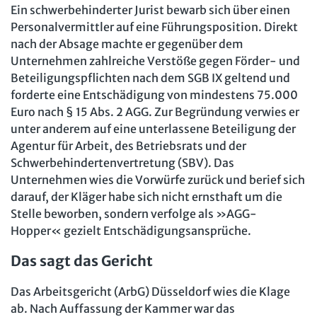
Mitbestimmung
JAV-Praxis online
Ein schwerbehinderter Jurist bewarb sich über einen
Presse
Interne Meldestelle
Verträge kündigen
Hilfe
Personalvermittler auf eine Führungsposition. Direkt
Arbeit und Recht
Datenschutz
AGB
Impressum
Kontakt
nach der Absage machte er gegenüber dem
Erklärung zur Barrierefreiheit
Widerruf
Widerrufsrecht
Soziales Recht
Unternehmen zahlreiche Verstöße gegen Förder- und
Verlag
Karriere
Buchhandel
Beteiligungspflichten nach dem SGB IX geltend und
Digitales Arbeits- und Sozialrecht
forderte eine Entschädigung von mindestens 75.000
Soziale Sicherheit
Euro nach § 15 Abs. 2 AGG. Zur Begründung verwies er
unter anderem auf eine unterlassene Beteiligung der
Agentur für Arbeit, des Betriebsrats und der
Schwerbehindertenvertretung (SBV). Das
Unternehmen wies die Vorwürfe zurück und berief sich
darauf, der Kläger habe sich nicht ernsthaft um die
Stelle beworben, sondern verfolge als »AGG-
Hopper« gezielt Entschädigungsansprüche.
Das sagt das Gericht
Das Arbeitsgericht (ArbG) Düsseldorf wies die Klage
ab. Nach Auffassung der Kammer war das