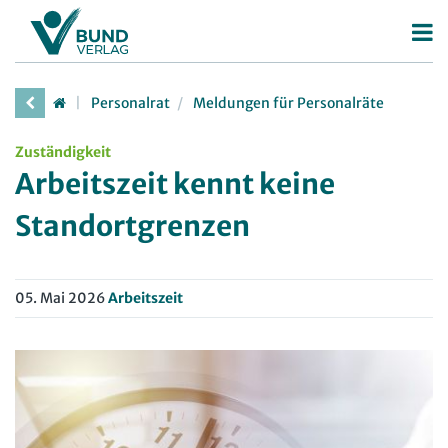
Betriebsrat
Personalrat
Meldungen für Personalräte
Betriebsratswahl
Personalrat
Zuständigkeit
Betriebsratsarbeit
Deutscher Personalräte-Preis
Arbeitszeit kennt keine
Mitbestimmung
Personalratsarbeit
Standortgrenzen
Arbeitsschutz
Personalvertretungsrecht
Beschäftigtendatenschutz
TVöD | TV-L
05. Mai 2026
Arbeitszeit
Deutscher Betriebsrätepreis
Arbeitsschutz
Mitbestimmungskompass
Beschäftigtendatenschutz
Lexikon
JAV