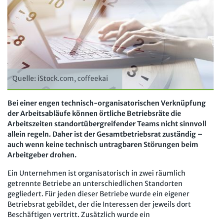
Arbeit in der JAV
SBV
Arbeit in der SBV
MAV
Arbeit in der MAV
Bücher
Zeitschriften
Quelle: iStock.com, coffeekai
Arbeitsrecht im Betrieb
Fachmodule
Bei einer engen technisch-organisatorischen Verknüpfung
der Arbeitsabläufe können örtliche Betriebsräte die
Der Personalrat
Betriebsratswissen online
Software
Arbeitszeiten standortübergreifender Teams nicht sinnvoll
Computer und Arbeit
allein regeln. Daher ist der Gesamtbetriebsrat zuständig –
Beschäftigtendatenschutz online
Newsletter
auch wenn keine technisch untragbaren Störungen beim
Gute Arbeit
Personalratswissen online
Arbeitgeber drohen.
Bund SHOP
Betriebsrat und Mitbestimmung
Schwerbehindertenrecht online
Ein Unternehmen ist organisatorisch in zwei räumlich
Abo
getrennte Betriebe an unterschiedlichen Standorten
Arbeitsschutz und Mitbestimmung
Arbeitszeit online
gegliedert. Für jeden dieser Betriebe wurde ein eigener
mein Bund-Online
Betriebsrat gebildet, der die Interessen der jeweils dort
Schwerbehindertenrecht und Inklusion
KI-Praxis Arbeitsrecht online
Beschäftigen vertritt. Zusätzlich wurde ein