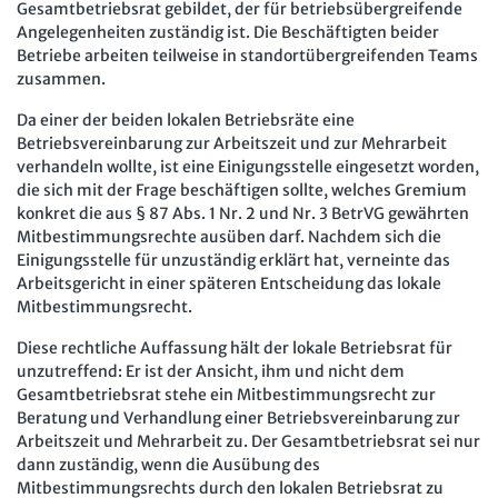
Mitbestimmung
Gesamtbetriebsrat gebildet, der für betriebsübergreifende
JAV-Praxis online
Presse
Interne Meldestelle
Verträge kündigen
Hilfe
Angelegenheiten zuständig ist. Die Beschäftigten beider
Arbeit und Recht
Datenschutz
AGB
Impressum
Kontakt
Betriebe arbeiten teilweise in standortübergreifenden Teams
zusammen.
Erklärung zur Barrierefreiheit
Widerruf
Widerrufsrecht
Soziales Recht
Verlag
Karriere
Buchhandel
Da einer der beiden lokalen Betriebsräte eine
Digitales Arbeits- und Sozialrecht
Betriebsvereinbarung zur Arbeitszeit und zur Mehrarbeit
verhandeln wollte, ist eine Einigungsstelle eingesetzt worden,
Soziale Sicherheit
die sich mit der Frage beschäftigen sollte, welches Gremium
konkret die aus § 87 Abs. 1 Nr. 2 und Nr. 3 BetrVG gewährten
Mitbestimmungsrechte ausüben darf. Nachdem sich die
Einigungsstelle für unzuständig erklärt hat, verneinte das
Arbeitsgericht in einer späteren Entscheidung das lokale
Mitbestimmungsrecht.
Diese rechtliche Auffassung hält der lokale Betriebsrat für
unzutreffend: Er ist der Ansicht, ihm und nicht dem
Gesamtbetriebsrat stehe ein Mitbestimmungsrecht zur
Beratung und Verhandlung einer Betriebsvereinbarung zur
Arbeitszeit und Mehrarbeit zu. Der Gesamtbetriebsrat sei nur
dann zuständig, wenn die Ausübung des
Mitbestimmungsrechts durch den lokalen Betriebsrat zu