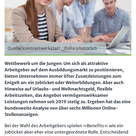
Arbeit in der JAV
SBV
Arbeit in der SBV
MAV
Arbeit in der MAV
Bücher
Zeitschriften
Quelle: contrastwerkstatt_Dollarphotoclub
Arbeitsrecht im Betrieb
Fachmodule
Wettbewerb um die Jungen: Um sich als attraktive
Arbeitgeber auf dem Ausbildungsmarkt zu positionieren,
Der Personalrat
Betriebsratswissen online
Software
bieten Unternehmen immer öfter Zusatzleistungen zum
Computer und Arbeit
Entgelt an: ein Jobticket oder Weiterbildungen. Aber auch
Beschäftigtendatenschutz online
Newsletter
Hinweise auf Urlaubs- und Weihnachtsgeld, flexible
Gute Arbeit
Personalratswissen online
Arbeitszeiten, das Angebot vermögenswirksamer
Bund SHOP
Leistungen nehmen seit 2019 stetig zu. Ergeben hat das eine
Betriebsrat und Mitbestimmung
Schwerbehindertenrecht online
bundesweite Analyse von über sechs Millionen Online-
Abo
Stellenanzeigen.
Arbeitsschutz und Mitbestimmung
Arbeitszeit online
mein Bund-Online
Bei der Wahl des Arbeitgebers spielen »Benefits« wie ein
Schwerbehindertenrecht und Inklusion
KI-Praxis Arbeitsrecht online
Jobticket aber eher eine untergeordnete Rolle. Entscheidend