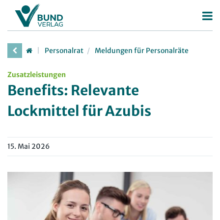
Betriebsrat
Personalrat
Meldungen für Personalräte
Betriebsratswahl
Personalrat
Zusatzleistungen
Betriebsratsarbeit
Deutscher Personalräte-Preis
Benefits: Relevante
Mitbestimmung
Personalratsarbeit
Lockmittel für Azubis
Arbeitsschutz
Personalvertretungsrecht
Beschäftigtendatenschutz
TVöD | TV-L
15. Mai 2026
Deutscher Betriebsrätepreis
Arbeitsschutz
Mitbestimmungskompass
Beschäftigtendatenschutz
Lexikon
JAV