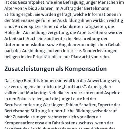
Mitbestimmung
ist das Gesamtpaket, wie eine Befragung junger Menschen im
JAV-Praxis online
Presse
Interne Meldestelle
Verträge kündigen
Hilfe
Alter von 14 bis 25 Jahren im Auftrag der Bertelsmann
Arbeit und Recht
Datenschutz
AGB
Impressum
Kontakt
Stiftung ergab. Sie wurden gefragt, welche Informationen in
der Stellenanzeige für eine Ausbildung ihnen wirklich wichtig
Erklärung zur Barrierefreiheit
Widerruf
Widerrufsrecht
Soziales Recht
sind. An der Spitze stehen die konkreten Tätigkeiten, die
Verlag
Karriere
Buchhandel
Höhe der Ausbildungsvergütung, die Arbeitszeiten sowie der
Digitales Arbeits- und Sozialrecht
Arbeitsort. Auch eine authentische Beschreibung der
Soziale Sicherheit
Unternehmenskultur sowie Angaben zum möglichen Gehalt
nach der Ausbildung sind von Interesse. Sonderleistungen
belegen in der Prioritätenliste nur Platz acht von zehn.
Zusatzleistungen als Kompensation
Das zeigt: Benefits können sinnvoll bei der Anwerbung sein,
sie verdrängen aber nicht die „hard facts“. Arbeitgeber
sollten auf Marketing-Nebelkerzen verzichten und Aspekte
in den Fokus stellen, auf die Junge Leute bei der
Berufsorientierung Wert legen. Fabian Schaffer, Experte der
Bertelsmann Stiftung für berufliche Bildung, weist darauf
hin: Zusatzleistungen rechneten sich vor allem als
Kompensation: etwa ein Fahrtkostenzuschuss, wenn der
Standort des Ausbildungsbetriebs weit vom Wohnort des