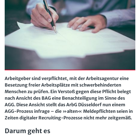
Der Personalrat
Betriebsratswissen online
Software
Computer und Arbeit
Beschäftigtendatenschutz online
Newsletter
Gute Arbeit
Personalratswissen online
Bund SHOP
Betriebsrat und Mitbestimmung
Schwerbehindertenrecht online
Abo
Arbeitsschutz und Mitbestimmung
Arbeitszeit online
mein Bund-Online
Schwerbehindertenrecht und Inklusion
KI-Praxis Arbeitsrecht online
Mitbestimmung
JAV-Praxis online
Presse
Interne Meldestelle
Verträge kündigen
Hilfe
Arbeitgeber sind verpflichtet, mit der Arbeitsagentur eine
Arbeit und Recht
Besetzung freier Arbeitsplätze mit schwerbehinderten
Datenschutz
AGB
Impressum
Kontakt
Menschen zu prüfen. Ein Verstoß gegen diese Pflicht belegt
Erklärung zur Barrierefreiheit
Widerruf
Widerrufsrecht
Soziales Recht
nach Ansicht des BAG eine Benachteiligung im Sinne des
Verlag
Karriere
Buchhandel
AGG. Diese Ansicht stellt das ArbG Düsseldorf nun einem
Digitales Arbeits- und Sozialrecht
AGG-Prozess infrage – die »alten« Meldepflichten seien in
Zeiten digitaler Recruiting-Prozesse nicht mehr zeitgemäß.
Soziale Sicherheit
Darum geht es