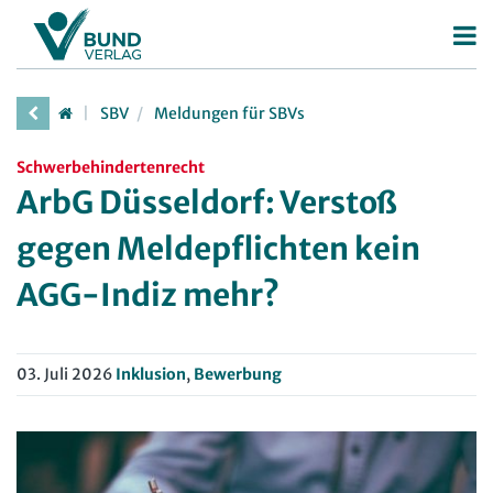
Betriebsrat
SBV
Meldungen für SBVs
Betriebsratswahl
Personalrat
Schwerbehindertenrecht
Betriebsratsarbeit
Deutscher Personalräte-Preis
JAV
ArbG Düsseldorf: Verstoß
Mitbestimmung
Personalratsarbeit
Arbeit in der JAV
SBV
gegen Meldepflichten kein
Arbeitsschutz
Personalvertretungsrecht
Arbeit in der SBV
AGG-Indiz mehr?
Beschäftigtendatenschutz
TVöD | TV-L
MAV
Deutscher Betriebsrätepreis
Arbeitsschutz
Arbeit in der MAV
Bücher
03. Juli 2026
Inklusion
,
Bewerbung
Mitbestimmungskompass
Beschäftigtendatenschutz
Zeitschriften
Lexikon
Arbeitsrecht im Betrieb
Fachmodule