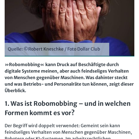
Computer und Arbeit
Beschäftigtendatenschutz online
Newsletter
Gute Arbeit
Personalratswissen online
Bund SHOP
Betriebsrat und Mitbestimmung
Schwerbehindertenrecht online
Abo
Arbeitsschutz und Mitbestimmung
Arbeitszeit online
mein Bund-Online
Schwerbehindertenrecht und Inklusion
Quelle: ©Robert Kneschke / Foto Dollar Club
KI-Praxis Arbeitsrecht online
Mitbestimmung
JAV-Praxis online
Presse
Interne Meldestelle
Verträge kündigen
Hilfe
»Robomobbing« kann Druck auf Beschäftigte durch
digitale Systeme meinen, aber auch feindseliges Verhalten
Arbeit und Recht
Datenschutz
AGB
Impressum
Kontakt
von Menschen gegenüber Maschinen. Was dahinter steckt
Erklärung zur Barrierefreiheit
Widerruf
Widerrufsrecht
Soziales Recht
und was Betriebs- und Personalräte tun können, zeigt dieser
Überblick.
Verlag
Karriere
Buchhandel
Digitales Arbeits- und Sozialrecht
1. Was ist Robomobbing – und in welchen
Soziale Sicherheit
Formen kommt es vor?
Der Begriff wird doppelt verwendet: Gemeint sein kann
feindseliges Verhalten von Menschen gegenüber Maschinen,
Robotern oder KI-Systemen. Im arbeitsrechtlichen