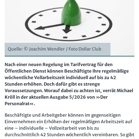
Computer und Arbeit
Beschäftigtendatenschutz online
Newsletter
Gute Arbeit
Personalratswissen online
Bund SHOP
Betriebsrat und Mitbestimmung
Schwerbehindertenrecht online
Abo
Arbeitsschutz und Mitbestimmung
Arbeitszeit online
mein Bund-Online
Schwerbehindertenrecht und Inklusion
Quelle: © Joachim Wendler / Foto Dollar Club
KI-Praxis Arbeitsrecht online
Mitbestimmung
JAV-Praxis online
Presse
Interne Meldestelle
Verträge kündigen
Hilfe
Nach einer neuen Regelung im Tarifvertrag für den
Öffentlichen Dienst können Beschäftigte ihre regelmäßige
Arbeit und Recht
Datenschutz
AGB
Impressum
Kontakt
wöchentliche Vollarbeitszeit individuell auf bis zu 42
Erklärung zur Barrierefreiheit
Widerruf
Widerrufsrecht
Soziales Recht
Stunden erhöhen. Doch dafür gibt es strenge
Voraussetzungen. Worauf dabei zu achten ist, verrät Michael
Verlag
Karriere
Buchhandel
Digitales Arbeits- und Sozialrecht
Kröll in der aktuellen Ausgabe 5/2026 von »Der
Personalrat«.
Soziale Sicherheit
Beschäftigte und Arbeitgeber können im gegenseitigen
Einvernehmen ein Erhöhen der regelmäßigen Arbeitszeit auf
eine – individuelle – Vollzeitarbeit von bis zu
durchschnittlich 42 Stunden wöchentlich vereinbaren. So gibt