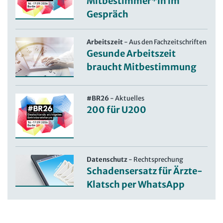
Mitbestimmer*in im
Gespräch
Arbeitszeit
-
Aus den Fachzeitschriften
Gesunde Arbeitszeit
braucht Mitbestimmung
#BR26
-
Aktuelles
200 für U200
Datenschutz
-
Rechtsprechung
Schadensersatz für Ärzte-
Klatsch per WhatsApp