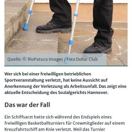
Computer und Arbeit
Beschäftigtendatenschutz online
Newsletter
Gute Arbeit
Personalratswissen online
Bund SHOP
Betriebsrat und Mitbestimmung
Schwerbehindertenrecht online
Abo
Arbeitsschutz und Mitbestimmung
Arbeitszeit online
mein Bund-Online
Schwerbehindertenrecht und Inklusion
KI-Praxis Arbeitsrecht online
Mitbestimmung
JAV-Praxis online
Quelle: © RioPatuca Images / Foto Dollar Club
Presse
Interne Meldestelle
Verträge kündigen
Hilfe
Arbeit und Recht
Datenschutz
AGB
Impressum
Kontakt
Wer sich bei einer freiwilligen betrieblichen
Erklärung zur Barrierefreiheit
Widerruf
Widerrufsrecht
Soziales Recht
Sportveranstaltung verletzt, hat keine Aussicht auf
Anerkennung der Verletzung als Arbeitsunfall. Das zeigt eine
Verlag
Karriere
Buchhandel
Digitales Arbeits- und Sozialrecht
aktuelle Entscheidung des Sozialgerichts Hannover.
Soziale Sicherheit
Das war der Fall
Ein Schiffsarzt hatte sich während des Endspiels eines
freiwilligen Basketballturniers für Crewmitglieder auf einem
Kreuzfahrtschiff am Knie verletzt. Weil das Turnier