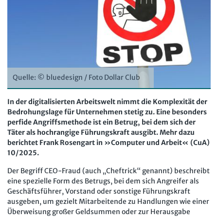
Computer und Arbeit
Beschäftigtendatenschutz online
Newsletter
Gute Arbeit
Personalratswissen online
Bund SHOP
Betriebsrat und Mitbestimmung
Schwerbehindertenrecht online
Abo
Arbeitsschutz und Mitbestimmung
Arbeitszeit online
mein Bund-Online
Schwerbehindertenrecht und Inklusion
Quelle: © bluedesign / Foto Dollar Club
KI-Praxis Arbeitsrecht online
Mitbestimmung
JAV-Praxis online
Presse
Interne Meldestelle
Verträge kündigen
Hilfe
In der digitalisierten Arbeitswelt nimmt die Komplexität der
Bedrohungslage für Unternehmen stetig zu. Eine besonders
Arbeit und Recht
Datenschutz
AGB
Impressum
Kontakt
perfide Angriffsmethode ist ein Betrug, bei dem sich der
Erklärung zur Barrierefreiheit
Widerruf
Widerrufsrecht
Soziales Recht
Täter als hochrangige Führungskraft ausgibt. Mehr dazu
berichtet Frank Rosengart in »Computer und Arbeit« (CuA)
Verlag
Karriere
Buchhandel
Digitales Arbeits- und Sozialrecht
10/2025.
Soziale Sicherheit
Der Begriff CEO-Fraud (auch „Cheftrick“ genannt) beschreibt
eine spezielle Form des Betrugs, bei dem sich Angreifer als
Geschäftsführer, Vorstand oder sonstige Führungskraft
ausgeben, um gezielt Mitarbeitende zu Handlungen wie einer
Überweisung großer Geldsummen oder zur Herausgabe