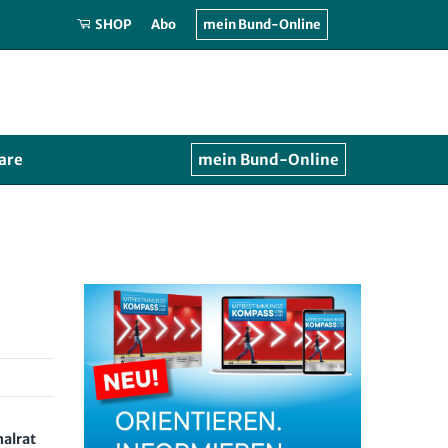
SHOP
Abo
mein Bund-Online
are
mein Bund-Online
nalrat