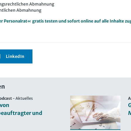
tungsrechtlichen Abmahnung
chtlichen Abmahnung
 Personalrat« gratis testen und sofort online auf alle Inhalte zu
LinkedIn
en
odcast
-
Aktuelles
A
 von
G
beauftragter und