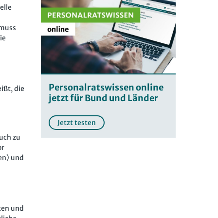
elle
 muss
ie
Personalratswissen online
ißt, die
jetzt für Bund und Länder
Jetzt testen
uch zu
or
fen) und
ten und