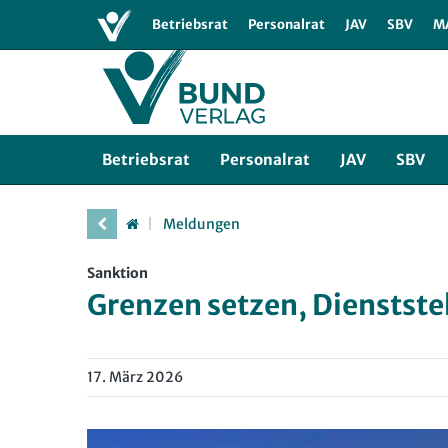
Bund-Verlag
Bund SHOP
Abo
Newslette
Betriebsrat
Personalrat
JAV
SBV
M
Betriebsrat
Personalrat
JAV
SBV
Meldungen
Sanktion
Grenzen setzen, Dienstst
17. März 2026