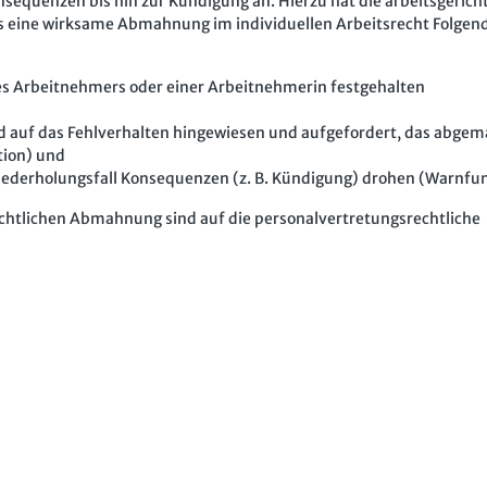
nsequenzen bis hin zur Kündigung an. Hierzu hat die arbeitsgericht
 eine wirksame Abmahnung im individuellen Arbeitsrecht Folgen
es Arbeitnehmers oder einer Arbeitnehmerin festgehalten
d auf das Fehlverhalten hingewiesen und aufgefordert, das abge
tion) und
iederholungsfall Konsequenzen (z. B. Kündigung) drohen (Warnfun
chtlichen Abmahnung sind auf die personalvertretungsrechtliche