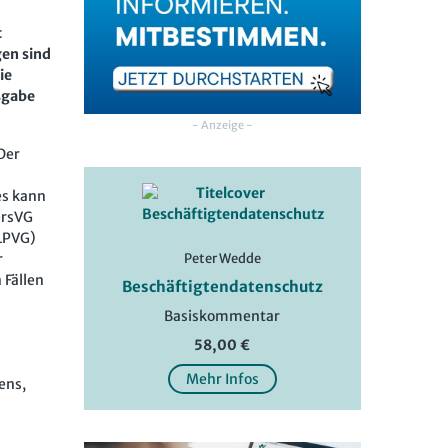
t
en sind
ie
sgabe
- Anzeige -
Der
es kann
ersVG
(LPVG)
Peter Wedde
r
 Fällen
Beschäftigtendatenschutz
Basiskommentar
58,00 €
Mehr Infos
ens,