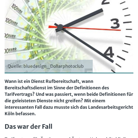
Computer und Arbeit
Beschäftigtendatenschutz online
Newsletter
Gute Arbeit
Personalratswissen online
Bund SHOP
Betriebsrat und Mitbestimmung
Schwerbehindertenrecht online
Abo
Arbeitsschutz und Mitbestimmung
Arbeitszeit online
mein Bund-Online
Schwerbehindertenrecht und Inklusion
KI-Praxis Arbeitsrecht online
Mitbestimmung
JAV-Praxis online
Presse
Interne Meldestelle
Verträge kündigen
Hilfe
Quelle: bluedesign_Dollarphotoclub
Arbeit und Recht
Datenschutz
AGB
Impressum
Kontakt
Wann ist ein Dienst Rufbereitschaft, wann
Erklärung zur Barrierefreiheit
Widerruf
Widerrufsrecht
Soziales Recht
Bereitschaftsdienst im Sinne der Definitionen des
Verlag
Karriere
Buchhandel
Digitales Arbeits- und Sozialrecht
Tarifvertrags? Und was passiert, wenn beide Definitionen für
die geleisteten Dienste nicht greifen? Mit einem
Soziale Sicherheit
interessanten Fall dazu musste sich das Landesarbeitsgericht
Köln befassen.
Das war der Fall