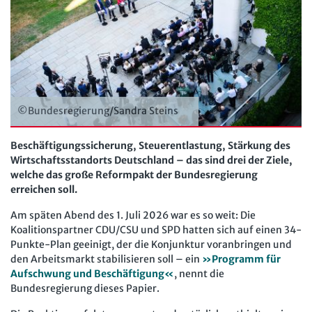
Personalratsarbeit
Arbeit in der JAV
SBV
Personalvertretungsrecht
Arbeit in der SBV
MAV
TVöD | TV-L
Arbeit in der MAV
Bücher
Arbeitsschutz
Zeitschriften
©Bundesregierung/Sandra Steins
Beschäftigtendatenschutz
Arbeitsrecht im Betrieb
Fachmodule
Lexikon
Beschäftigungssicherung, Steuerentlastung, Stärkung des
Wirtschaftsstandorts Deutschland – das sind drei der Ziele,
Der Personalrat
Betriebsratswissen online
Software
welche das große Reformpakt der Bundesregierung
Computer und Arbeit
erreichen soll.
Beschäftigtendatenschutz online
Newsletter
Gute Arbeit
Am späten Abend des 1. Juli 2026 war es so weit: Die
Personalratswissen online
Bund SHOP
Koalitionspartner CDU/CSU und SPD hatten sich auf einen 34-
Betriebsrat und Mitbestimmung
Schwerbehindertenrecht online
Punkte-Plan geeinigt, der die Konjunktur voranbringen und
Abo
den Arbeitsmarkt stabilisieren soll – ein
»Programm für
Arbeitsschutz und Mitbestimmung
Arbeitszeit online
Aufschwung und Beschäftigung«
, nennt die
mein Bund-Online
Bundesregierung dieses Papier.
Schwerbehindertenrecht und Inklusion
KI-Praxis Arbeitsrecht online