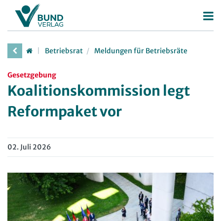
Betriebsrat
Betriebsrat
Meldungen für Betriebsräte
Betriebsratswahl
Gesetzgebung
Betriebsratsarbeit
Koalitionskommission legt
Mitbestimmung
Reformpaket vor
Arbeitsschutz
Beschäftigtendatenschutz
02. Juli 2026
Deutscher Betriebsrätepreis
Mitbestimmungskompass
Personalrat
Deutscher Personalräte-Preis
JAV