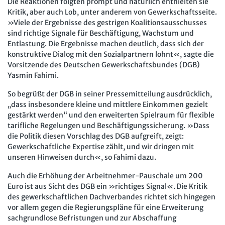
Die Reaktionen folgten prompt und natürlich enthielten sie
Mitbestimmung
JAV-Praxis online
Presse
Interne Meldestelle
Verträge kündigen
Hilfe
Kritik, aber auch Lob, unter anderem von Gewerkschaftsseite.
Arbeit und Recht
»Viele der Ergebnisse des gestrigen Koalitionsausschusses
Datenschutz
AGB
Impressum
Kontakt
sind richtige Signale für Beschäftigung, Wachstum und
Erklärung zur Barrierefreiheit
Widerruf
Widerrufsrecht
Soziales Recht
Entlastung. Die Ergebnisse machen deutlich, dass sich der
Verlag
Karriere
Buchhandel
konstruktive Dialog mit den Sozialpartnern lohnt«, sagte die
Digitales Arbeits- und Sozialrecht
Vorsitzende des Deutschen Gewerkschaftsbundes (DGB)
Yasmin Fahimi.
Soziale Sicherheit
So begrüßt der DGB in seiner Pressemitteilung ausdrücklich,
„dass insbesondere kleine und mittlere Einkommen gezielt
gestärkt werden“ und den erweiterten Spielraum für flexible
tarifliche Regelungen und Beschäftigungssicherung. »Dass
die Politik diesen Vorschlag des DGB aufgreift, zeigt:
Gewerkschaftliche Expertise zählt, und wir dringen mit
unseren Hinweisen durch«, so Fahimi dazu.
Auch die Erhöhung der Arbeitnehmer-Pauschale um 200
Euro ist aus Sicht des DGB ein »richtiges Signal«. Die Kritik
des gewerkschaftlichen Dachverbandes richtet sich hingegen
vor allem gegen die Regierungspläne für eine Erweiterung
sachgrundlose Befristungen und zur Abschaffung