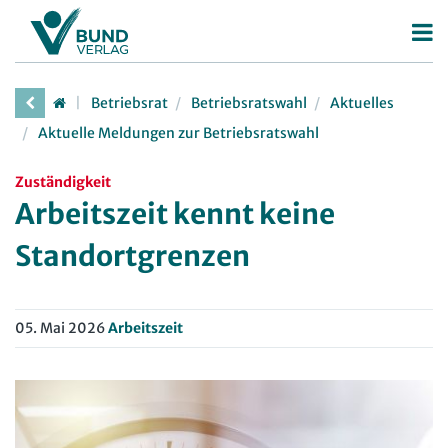
Betriebsrat
Betriebsrat
Betriebsratswahl
Aktuelles
Betriebsratswahl
Aktuelle Meldungen zur Betriebsratswahl
Betriebsratsarbeit
Zuständigkeit
Mitbestimmung
Arbeitszeit kennt keine
Arbeitsschutz
Standortgrenzen
Beschäftigtendatenschutz
Deutscher Betriebsrätepreis
05. Mai 2026
Arbeitszeit
Mitbestimmungskompass
Personalrat
Deutscher Personalräte-Preis
JAV