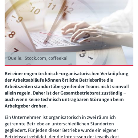
Personalratsarbeit
Arbeit in der JAV
SBV
Personalvertretungsrecht
Arbeit in der SBV
MAV
TVöD | TV-L
Arbeit in der MAV
Bücher
Arbeitsschutz
Zeitschriften
Beschäftigtendatenschutz
Quelle: iStock.com, coffeekai
Arbeitsrecht im Betrieb
Fachmodule
Lexikon
Der Personalrat
Betriebsratswissen online
Bei einer engen technisch-organisatorischen Verknüpfung
Software
der Arbeitsabläufe können örtliche Betriebsräte die
Computer und Arbeit
Beschäftigtendatenschutz online
Arbeitszeiten standortübergreifender Teams nicht sinnvoll
Newsletter
allein regeln. Daher ist der Gesamtbetriebsrat zuständig –
Gute Arbeit
Personalratswissen online
auch wenn keine technisch untragbaren Störungen beim
Bund SHOP
Betriebsrat und Mitbestimmung
Arbeitgeber drohen.
Schwerbehindertenrecht online
Abo
Arbeitsschutz und Mitbestimmung
Ein Unternehmen ist organisatorisch in zwei räumlich
Arbeitszeit online
getrennte Betriebe an unterschiedlichen Standorten
mein Bund-Online
Schwerbehindertenrecht und Inklusion
gegliedert. Für jeden dieser Betriebe wurde ein eigener
KI-Praxis Arbeitsrecht online
Betriebsrat gebildet, der die Interessen der jeweils dort