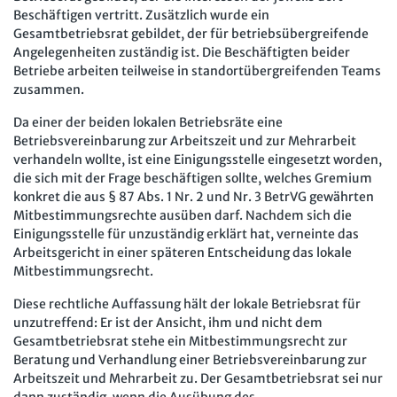
Mitbestimmung
JAV-Praxis online
Presse
Interne Meldestelle
Verträge kündigen
Hilfe
Beschäftigen vertritt. Zusätzlich wurde ein
Gesamtbetriebsrat gebildet, der für betriebsübergreifende
Arbeit und Recht
Datenschutz
AGB
Impressum
Kontakt
Angelegenheiten zuständig ist. Die Beschäftigten beider
Erklärung zur Barrierefreiheit
Widerruf
Widerrufsrecht
Betriebe arbeiten teilweise in standortübergreifenden Teams
Soziales Recht
zusammen.
Verlag
Karriere
Buchhandel
Digitales Arbeits- und Sozialrecht
Da einer der beiden lokalen Betriebsräte eine
Soziale Sicherheit
Betriebsvereinbarung zur Arbeitszeit und zur Mehrarbeit
verhandeln wollte, ist eine Einigungsstelle eingesetzt worden,
die sich mit der Frage beschäftigen sollte, welches Gremium
konkret die aus § 87 Abs. 1 Nr. 2 und Nr. 3 BetrVG gewährten
Mitbestimmungsrechte ausüben darf. Nachdem sich die
Einigungsstelle für unzuständig erklärt hat, verneinte das
Arbeitsgericht in einer späteren Entscheidung das lokale
Mitbestimmungsrecht.
Diese rechtliche Auffassung hält der lokale Betriebsrat für
unzutreffend: Er ist der Ansicht, ihm und nicht dem
Gesamtbetriebsrat stehe ein Mitbestimmungsrecht zur
Beratung und Verhandlung einer Betriebsvereinbarung zur
Arbeitszeit und Mehrarbeit zu. Der Gesamtbetriebsrat sei nur
dann zuständig, wenn die Ausübung des