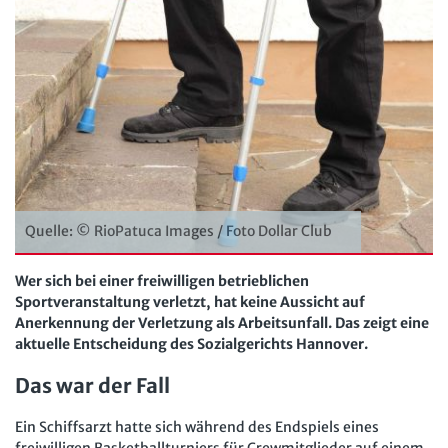
Personalratsarbeit
Arbeit in der JAV
SBV
Personalvertretungsrecht
Arbeit in der SBV
MAV
TVöD | TV-L
Arbeit in der MAV
Bücher
Arbeitsschutz
Zeitschriften
Beschäftigtendatenschutz
Arbeitsrecht im Betrieb
Fachmodule
Lexikon
Quelle: © RioPatuca Images / Foto Dollar Club
Der Personalrat
Betriebsratswissen online
Software
Computer und Arbeit
Beschäftigtendatenschutz online
Wer sich bei einer freiwilligen betrieblichen
Newsletter
Sportveranstaltung verletzt, hat keine Aussicht auf
Gute Arbeit
Personalratswissen online
Anerkennung der Verletzung als Arbeitsunfall. Das zeigt eine
Bund SHOP
Betriebsrat und Mitbestimmung
aktuelle Entscheidung des Sozialgerichts Hannover.
Schwerbehindertenrecht online
Abo
Arbeitsschutz und Mitbestimmung
Das war der Fall
Arbeitszeit online
mein Bund-Online
Schwerbehindertenrecht und Inklusion
KI-Praxis Arbeitsrecht online
Ein Schiffsarzt hatte sich während des Endspiels eines
freiwilligen Basketballturniers für Crewmitglieder auf einem