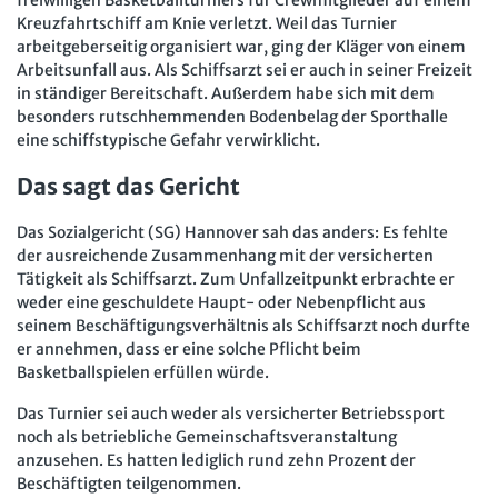
Mitbestimmung
JAV-Praxis online
Presse
Interne Meldestelle
Verträge kündigen
Hilfe
Kreuzfahrtschiff am Knie verletzt. Weil das Turnier
arbeitgeberseitig organisiert war, ging der Kläger von einem
Arbeit und Recht
Datenschutz
AGB
Impressum
Kontakt
Arbeitsunfall aus. Als Schiffsarzt sei er auch in seiner Freizeit
Erklärung zur Barrierefreiheit
Widerruf
Widerrufsrecht
Soziales Recht
in ständiger Bereitschaft. Außerdem habe sich mit dem
besonders rutschhemmenden Bodenbelag der Sporthalle
Verlag
Karriere
Buchhandel
Digitales Arbeits- und Sozialrecht
eine schiffstypische Gefahr verwirklicht.
Soziale Sicherheit
Das sagt das Gericht
Das Sozialgericht (SG) Hannover sah das anders: Es fehlte
der ausreichende Zusammenhang mit der versicherten
Tätigkeit als Schiffsarzt. Zum Unfallzeitpunkt erbrachte er
weder eine geschuldete Haupt- oder Nebenpflicht aus
seinem Beschäftigungsverhältnis als Schiffsarzt noch durfte
er annehmen, dass er eine solche Pflicht beim
Basketballspielen erfüllen würde.
Das Turnier sei auch weder als versicherter Betriebssport
noch als betriebliche Gemeinschaftsveranstaltung
anzusehen. Es hatten lediglich rund zehn Prozent der
Beschäftigten teilgenommen.