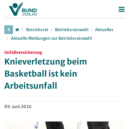
Betriebsrat
Betriebsrat
Betriebsratswahl
Aktuelles
Betriebsratswahl
Aktuelle Meldungen zur Betriebsratswahl
Betriebsratsarbeit
Unfallversicherung
Mitbestimmung
Knieverletzung beim
Arbeitsschutz
Basketball ist kein
Beschäftigtendatenschutz
Arbeitsunfall
Deutscher Betriebsrätepreis
Mitbestimmungskompass
09. Juni 2026
Personalrat
Deutscher Personalräte-Preis
JAV