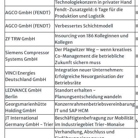
Technologiekonzern in privater Hand
Fendt-Zusatzgeld: 6 Tage für die
AGCO GmbH (FENDT)
I
Produktion und Logistik
AGCO GmbH (FENDT)
Verbessertes Schichtmodell
I
Insourcing von 186 Kolleginnen und
ZF TRW GmbH
I
Kollegen
Der Plagwitzer Weg – wenn kreatives
Siemens Compressor
Co-Management die betriebliche
I
Systems GmbH
Zukunft sichern muss
Integration neuer Unternehmen:
VINCI Energies
Erfolgreiche Neuorganisation der
I
Deutschland GmbH
Betriebsräte
LEDVANCE GmbH
Standort erhalten -
I
Berlin
Planungsentscheidung wandeln
Georgsmarienhütte
Konzernrahmenbetriebsvereinbarung
I
Holding GmbH
IT und SAP HCM
JT International
Beschäftigtenbefragung zur Mobilität
Germany GmbH - Trier
im Industriegebiet Trier-Monaise
Verhandlung, Abschluss und