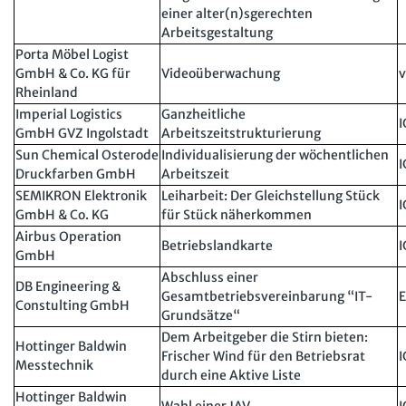
einer alter(n)sgerechten
Arbeitsgestaltung
Porta Möbel Logist
GmbH & Co. KG für
Videoüberwachung
v
Rheinland
Imperial Logistics
Ganzheitliche
I
GmbH GVZ Ingolstadt
Arbeitszeitstrukturierung
Sun Chemical Osterode
Individualisierung der wöchentlichen
I
Druckfarben GmbH
Arbeitszeit
SEMIKRON Elektronik
Leiharbeit: Der Gleichstellung Stück
I
GmbH & Co. KG
für Stück näherkommen
Airbus Operation
Betriebslandkarte
I
GmbH
Abschluss einer
DB Engineering &
Gesamtbetriebsvereinbarung “IT-
Constulting GmbH
Grundsätze“
Dem Arbeitgeber die Stirn bieten:
Hottinger Baldwin
Frischer Wind für den Betriebsrat
I
Messtechnik
durch eine Aktive Liste
Hottinger Baldwin