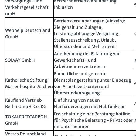
Versorgungs- und
Konzernbetriebsvereinbarung
V
Verkehrsgesellschaft
Inklusion
mbH
Betriebsvereinbarungen (einzeln):
Zielgehalt und Zulagen,
Webhelp Deutschland
Leistungsabhängige Vergütung,
k
GmbH
Stellenausschreibung, Urlaub,
Überstunden und Mehrarbeit
Anerkennung der Erfahrung von
SOLVAY GmbH
Gewerkschafts- und
I
Arbeitnehmervertretern
Einheitliche und gerechte
Katholische Stiftung
Dienstplangestaltung unter Einbezug
V
Marienhospital Aachen
von Arbeitszeitkonten und
Überstundenregelung!
Kaufland Vertrieb
Einführung von neuen
v
Berlin GmbH Co. KG
Flurförderzeugen mit Hubfunktion
Freischaltung einer Beratungshotline
TOKAI ERFTCARBON
für Psychische Belastung - Privat oder
I
GmbH
im Unternehmen
Vestas Deutschland