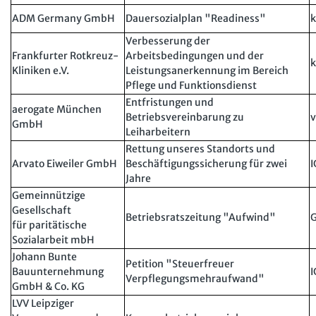
ADM Germany GmbH
Dauersozialplan "Readiness"
k
Verbesserung der
Frankfurter Rotkreuz-
Arbeitsbedingungen und der
k
Kliniken e.V.
Leistungsanerkennung im Bereich
Pflege und Funktionsdienst
Entfristungen und
aerogate München
Betriebsvereinbarung zu
v
GmbH
Leiharbeitern
Rettung unseres Standorts und
Arvato Eiweiler GmbH
Beschäftigungssicherung für zwei
I
Jahre
Gemeinnützige
Gesellschaft
Betriebsratszeitung "Aufwind"
für paritätische
Sozialarbeit mbH
Johann Bunte
Petition "Steuerfreuer
Bauunternehmung
I
Verpflegungsmehraufwand"
GmbH & Co. KG
LVV Leipziger