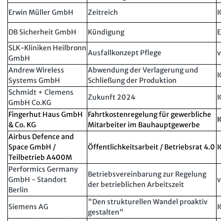
Personalratsarbeit
Arbeit in der JAV
Erwin Müller GmbH
SBV
Zeitreich
I
Personalvertretungsrecht
DB Sicherheit GmbH
Kündigung
Arbeit in der SBV
MAV
TVöD | TV-L
SLK-Kliniken Heilbronn
Ausfallkonzept Pflege
v
Arbeit in der MAV
Bücher
GmbH
Arbeitsschutz
Andrew Wireless
Abwendung der Verlagerung und
I
Zeitschriften
Systems GmbH
Schließung der Produktion
Beschäftigtendatenschutz
Schmidt + Clemens
Arbeitsrecht im Betrieb
Fachmodule
Zukunft 2024
I
Lexikon
GmbH Co.KG
Fingerhut Haus GmbH
Der Personalrat
Fahrtkostenregelung für gewerbliche
Betriebsratswissen online
Software
I
& Co. KG
Mitarbeiter im Bauhauptgewerbe
Computer und Arbeit
Beschäftigtendatenschutz online
Airbus Defence and
Newsletter
Space GmbH /
Öffentlichkeitsarbeit / Betriebsrat 4.0
I
Gute Arbeit
Personalratswissen online
Teilbetrieb A400M
Bund SHOP
Performics Germany
Betriebsrat und Mitbestimmung
Schwerbehindertenrecht online
Betriebsvereinbarung zur Regelung
GmbH - Standort
v
Abo
der betrieblichen Arbeitszeit
Arbeitsschutz und Mitbestimmung
Berlin
Arbeitszeit online
"Den strukturellen Wandel proaktiv
mein Bund-Online
Schwerbehindertenrecht und Inklusion
Siemens AG
I
KI-Praxis Arbeitsrecht online
gestalten"