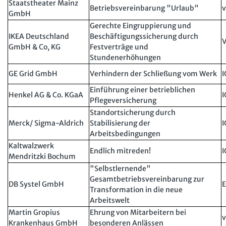
Staatstheater Mainz
Mitbestimmung
JAV-Praxis online
Presse
Interne Meldestelle
Betriebsvereinbarung "Urlaub"
Verträge kündigen
Hilfe
v
GmbH
Arbeit und Recht
Datenschutz
AGB
Impressum
Kontakt
Gerechte Eingruppierung und
IKEA Deutschland
Beschäftigungssicherung durch
Erklärung zur Barrierefreiheit
Widerruf
Widerrufsrecht
Soziales Recht
V
GmbH & Co, KG
Festverträge und
Verlag
Karriere
Buchhandel
Stundenerhöhungen
Digitales Arbeits- und Sozialrecht
GE Grid GmbH
Verhindern der Schließung vom Werk
I
Soziale Sicherheit
Einführung einer betrieblichen
Henkel AG & Co. KGaA
I
Pflegeversicherung
Standortsicherung durch
Merck/ Sigma-Aldrich
Stabilisierung der
I
Arbeitsbedingungen
Kaltwalzwerk
Endlich mitreden!
I
Mendritzki Bochum
"Selbstlernende"
Gesamtbetriebsvereinbarung zur
DB Systel GmbH
Transformation in die neue
Arbeitswelt
Martin Gropius
Ehrung von Mitarbeitern bei
v
Krankenhaus GmbH
besonderen Anlässen