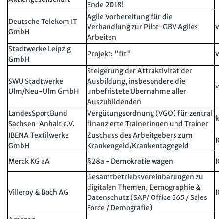
Ende 2018!
Agile Vorbereitung für die
Deutsche Telekom IT
Verhandlung zur Pilot-GBV Agiles
v
GmbH
Arbeiten
Stadtwerke Leipzig
Projekt: "fit"
v
GmbH
Steigerung der Attraktivität der
SWU Stadtwerke
Ausbildung, insbesondere die
v
Ulm/Neu-Ulm GmbH
unbefristete Übernahme aller
Auszubildenden
LandesSportBund
Vergütungsordnung (VGO) für zentral
k
Sachsen-Anhalt e.V.
finanzierte Trainerinnen und Trainer
IBENA Textilwerke
Zuschuss des Arbeitgebers zum
I
GmbH
Krankengeld/Krankentagegeld
Merck KG aA
§28a - Demokratie wagen
I
Gesamtbetriebsvereinbarungen zu
digitalen Themen, Demographie &
Villeroy & Boch AG
I
Datenschutz (SAP/ Office 365 / Sales
Force / Demografie)