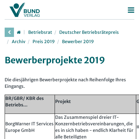
Betriebsrat
Betriebsrat
Deutscher Betriebsrätepreis
Betriebsratswahl
Archiv
Preis 2019
Bewerber 2019
Betriebsratsarbeit
Bewerberprojekte 2019
Mitbestimmung
Arbeitsschutz
Die diesjährigen Bewerberprojekte nach Reihenfolge Ihres
Beschäftigtendatenschutz
Eingangs.
Deutscher Betriebsrätepreis
BR/GBR/ KBR des
Projekt
G
Betriebs…
Mitbestimmungskompass
Das Zusammenspiel dreier IT-
Personalrat
BorgWarner IT Services
Konzernbetriebsvereinbarungen, die
I
Europe GmbH
es in sich haben - endlich Klarheit für
Deutscher Personalräte-Preis
JAV
alle Beteiligten