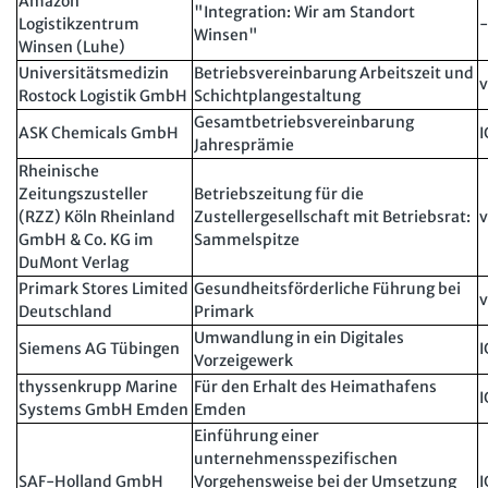
Amazon
"Integration: Wir am Standort
Logistikzentrum
-
Winsen"
Winsen (Luhe)
Universitätsmedizin
Betriebsvereinbarung Arbeitszeit und
v
Rostock Logistik GmbH
Schichtplangestaltung
Gesamtbetriebsvereinbarung
ASK Chemicals GmbH
I
Jahresprämie
Rheinische
Zeitungszusteller
Betriebszeitung für die
(RZZ) Köln Rheinland
Zustellergesellschaft mit Betriebsrat:
v
GmbH & Co. KG im
Sammelspitze
DuMont Verlag
Primark Stores Limited
Gesundheitsförderliche Führung bei
v
Deutschland
Primark
Umwandlung in ein Digitales
Siemens AG Tübingen
I
Vorzeigewerk
thyssenkrupp Marine
Für den Erhalt des Heimathafens
I
Systems GmbH Emden
Emden
Einführung einer
unternehmensspezifischen
SAF-Holland GmbH
Vorgehensweise bei der Umsetzung
I