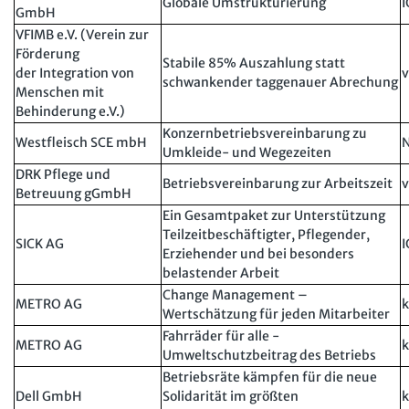
Globale Umstrukturierung
I
GmbH
VFIMB e.V. (Verein zur
Förderung
Stabile 85% Auszahlung statt
der Integration von
v
schwankender taggenauer Abrechung
Menschen mit
Behinderung e.V.)
Konzernbetriebsvereinbarung zu
Westfleisch SCE mbH
Umkleide- und Wegezeiten
DRK Pflege und
Betriebsvereinbarung zur Arbeitszeit
v
Betreuung gGmbH
Ein Gesamtpaket zur Unterstützung
Teilzeitbeschäftigter, Pflegender,
SICK AG
I
Erziehender und bei besonders
belastender Arbeit
Change Management –
METRO AG
k
Wertschätzung für jeden Mitarbeiter
Fahrräder für alle -
METRO AG
k
Umweltschutzbeitrag des Betriebs
Betriebsräte kämpfen für die neue
Dell GmbH
Solidarität im größten
k