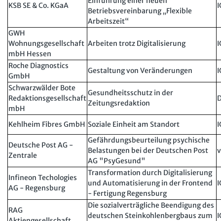
Einführung einer neuen
KSB SE & Co. KGaA
I
Betriebsvereinbarung „Flexible
Arbeitszeit“
GWH
Wohnungsgesellschaft
Arbeiten trotz Digitalisierung
I
mbH Hessen
Roche Diagnostics
Gestaltung von Veränderungen
I
GmbH
Schwarzwälder Bote
Gesundheitsschutz in der
Redaktionsgesellschaft
D
Zeitungsredaktion
mbH
Kehlheim Fibres GmbH
Soziale Einheit am Standort
I
Gefährdungsbeurteilung psychische
Deutsche Post AG -
Belastungen bei der Deutschen Post
v
Zentrale
AG "PsyGesund"
Transformation durch Digitalisierung
Infineon Techologies
und Automatisierung in der Frontend
I
AG - Regensburg
- Fertigung Regensburg
Die sozialverträgliche Beendigung des
RAG
deutschen Steinkohlenbergbaus zum
I
Aktiengesellschaft