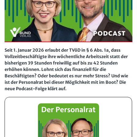
Der Personalrat
Betriebsratswissen online
Software
Computer und Arbeit
Beschäftigtendatenschutz online
Newsletter
Gute Arbeit
Personalratswissen online
Bund SHOP
Betriebsrat und Mitbestimmung
Schwerbehindertenrecht online
Abo
Arbeitsschutz und Mitbestimmung
Arbeitszeit online
Seit 1. Januar 2026 erlaubt der TVöD in § 6 Abs. 1a, dass
Vollzeitbeschäftigte ihre wöchentliche Arbeitszeit statt der
mein Bund-Online
Schwerbehindertenrecht und Inklusion
KI-Praxis Arbeitsrecht online
bisherigen 39 Stunden freiwillig auf bis zu 42 Stunden
erhöhen können. Lohnt sich das finanziell für die
Mitbestimmung
JAV-Praxis online
Presse
Interne Meldestelle
Verträge kündigen
Hilfe
Beschäftigten? Oder bedeutet es nur mehr Stress? Und wie
Arbeit und Recht
ist der Personalrat bei dieser Möglichkeit mit im Boot? Die
Datenschutz
AGB
Impressum
Kontakt
neue Podcast-Folge klärt auf.
Erklärung zur Barrierefreiheit
Widerruf
Widerrufsrecht
Soziales Recht
Verlag
Karriere
Buchhandel
Digitales Arbeits- und Sozialrecht
Soziale Sicherheit