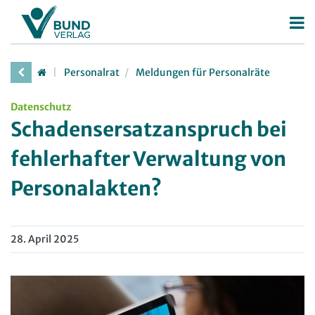
Betriebsrat
Personalrat
Meldungen für Personalräte
Betriebsratswahl
Personalrat
Datenschutz
Betriebsratsarbeit
Deutscher Personalräte-Preis
Schadensersatzanspruch bei
Mitbestimmung
Personalratsarbeit
fehlerhafter Verwaltung von
Arbeitsschutz
Personalvertretungsrecht
Personalakten?
Beschäftigtendatenschutz
TVöD | TV-L
Deutscher Betriebsrätepreis
Arbeitsschutz
28. April 2025
Mitbestimmungskompass
Beschäftigtendatenschutz
Lexikon
JAV