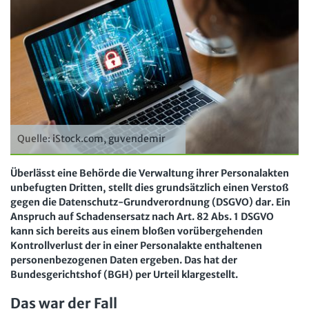
Arbeit in der JAV
SBV
Arbeit in der SBV
MAV
Arbeit in der MAV
Bücher
Zeitschriften
Arbeitsrecht im Betrieb
Fachmodule
Quelle: iStock.com, guvendemir
Der Personalrat
Betriebsratswissen online
Software
Überlässt eine Behörde die Verwaltung ihrer Personalakten
Computer und Arbeit
unbefugten Dritten, stellt dies grundsätzlich einen Verstoß
Beschäftigtendatenschutz online
Newsletter
gegen die Datenschutz-Grundverordnung (DSGVO) dar. Ein
Gute Arbeit
Personalratswissen online
Anspruch auf Schadensersatz nach Art. 82 Abs. 1 DSGVO
Bund SHOP
kann sich bereits aus einem bloßen vorübergehenden
Betriebsrat und Mitbestimmung
Schwerbehindertenrecht online
Kontrollverlust der in einer Personalakte enthaltenen
Abo
personenbezogenen Daten ergeben. Das hat der
Arbeitsschutz und Mitbestimmung
Arbeitszeit online
Bundesgerichtshof (BGH) per Urteil klargestellt.
mein Bund-Online
Schwerbehindertenrecht und Inklusion
KI-Praxis Arbeitsrecht online
Das war der Fall