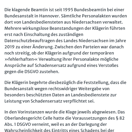
Mitbestimmung
JAV-Praxis online
Presse
Interne Meldestelle
Verträge kündigen
Hilfe
Die klagende Beamtin ist seit 1995 Bundesbeamtin bei einer
Arbeit und Recht
Datenschutz
AGB
Impressum
Kontakt
Bundesanstalt in Hannover. Sämtliche Personalakten wurden
dort von Landesbediensteten aus Niedersachsen verwaltet.
Erklärung zur Barrierefreiheit
Widerruf
Widerrufsrecht
Soziales Recht
Mehrere wirkungslose Beanstandungen der Klägerin führten
Verlag
Karriere
Buchhandel
erst nach Einschaltung des zuständigen
Digitales Arbeits- und Sozialrecht
Datenschutzbeauftragen des Landes Niedersachsen im Jahre
Soziale Sicherheit
2019 zu einer Änderung. Zwischen den Parteien war danach
noch streitig, ob der Klägerin aufgrund der temporären
»fehlerhaften« Verwaltung ihrer Personalakte mögliche
Ansprüche auf Schadensersatz aufgrund eines Verstoßes
gegen die DSGVO zustehen.
Die Klägerin begehrte diesbezüglich die Feststellung, dass die
Bundesanstalt wegen rechtswidriger Weitergabe von
besonders beschützten Daten an Landesbedienstete zur
Leistung von Schadensersatz verpflichtet sei.
In den Vorinstanzen wurde die Klage jeweils abgewiesen. Das
Oberlandesgericht Celle hatte die Voraussetzungen des § 82
Abs. 1 DSGVO verneint, weil es an der Darlegung der
Wahrscheinlichkeit des Eintritts eines Schadens bei der