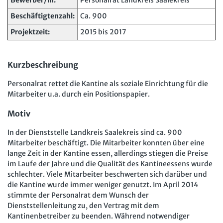
Bewerber/in:
Personalrat Landkreis Saalekreis
Arbeit in der JAV
SBV
Beschäftigtenzahl:
Ca. 900
Projektzeit:
2015 bis 2017
Arbeit in der SBV
MAV
Arbeit in der MAV
Bücher
Kurzbeschreibung
Zeitschriften
Personalrat rettet die Kantine als soziale Einrichtung für die
Mitarbeiter u.a. durch ein Positionspapier.
Arbeitsrecht im Betrieb
Fachmodule
Motiv
Der Personalrat
Betriebsratswissen online
Software
In der Dienststelle Landkreis Saalekreis sind ca. 900
Computer und Arbeit
Beschäftigtendatenschutz online
Newsletter
Mitarbeiter beschäftigt. Die Mitarbeiter konnten über eine
Gute Arbeit
lange Zeit in der Kantine essen, allerdings stiegen die Preise
Personalratswissen online
Bund SHOP
im Laufe der Jahre und die Qualität des Kantineessens wurde
Betriebsrat und Mitbestimmung
Schwerbehindertenrecht online
schlechter. Viele Mitarbeiter beschwerten sich darüber und
Abo
die Kantine wurde immer weniger genutzt. Im April 2014
Arbeitsschutz und Mitbestimmung
Arbeitszeit online
stimmte der Personalrat dem Wunsch der
mein Bund-Online
Dienststellenleitung zu, den Vertrag mit dem
Schwerbehindertenrecht und Inklusion
KI-Praxis Arbeitsrecht online
Kantinenbetreiber zu beenden. Während notwendiger