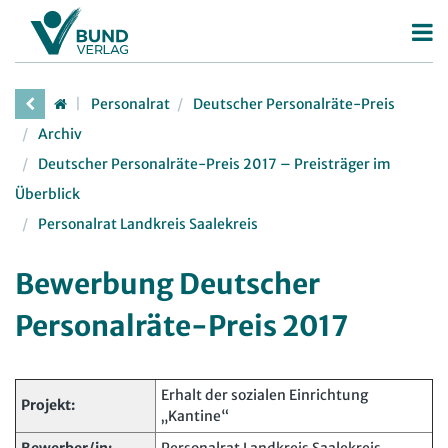
Betriebsrat
Personalrat
Deutscher Personalräte-Preis
Betriebsratswahl
Personalrat
Archiv
Betriebsratsarbeit
Deutscher Personalräte-Preis 2017 – Preisträger im
Deutscher Personalräte-Preis
Überblick
Mitbestimmung
Personalratsarbeit
Personalrat Landkreis Saalekreis
Arbeitsschutz
Personalvertretungsrecht
Beschäftigtendatenschutz
Bewerbung Deutscher
TVöD | TV-L
Deutscher Betriebsrätepreis
Personalräte-Preis 2017
Arbeitsschutz
Mitbestimmungskompass
Beschäftigtendatenschutz
Lexikon
Erhalt der sozialen Einrichtung
Projekt:
„Kantine“
JAV