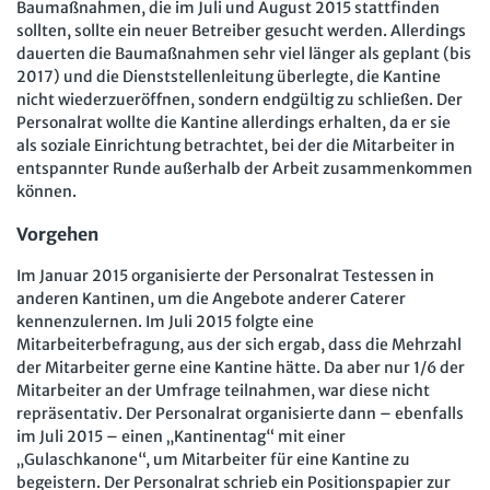
Mitbestimmung
Baumaßnahmen, die im Juli und August 2015 stattfinden
JAV-Praxis online
Presse
Interne Meldestelle
Verträge kündigen
Hilfe
sollten, sollte ein neuer Betreiber gesucht werden. Allerdings
Arbeit und Recht
Datenschutz
AGB
Impressum
Kontakt
dauerten die Baumaßnahmen sehr viel länger als geplant (bis
2017) und die Dienststellenleitung überlegte, die Kantine
Erklärung zur Barrierefreiheit
Widerruf
Widerrufsrecht
Soziales Recht
nicht wiederzueröffnen, sondern endgültig zu schließen. Der
Verlag
Karriere
Buchhandel
Personalrat wollte die Kantine allerdings erhalten, da er sie
Digitales Arbeits- und Sozialrecht
als soziale Einrichtung betrachtet, bei der die Mitarbeiter in
entspannter Runde außerhalb der Arbeit zusammenkommen
Soziale Sicherheit
können.
Vorgehen
Im Januar 2015 organisierte der Personalrat Testessen in
anderen Kantinen, um die Angebote anderer Caterer
kennenzulernen. Im Juli 2015 folgte eine
Mitarbeiterbefragung, aus der sich ergab, dass die Mehrzahl
der Mitarbeiter gerne eine Kantine hätte. Da aber nur 1/6 der
Mitarbeiter an der Umfrage teilnahmen, war diese nicht
repräsentativ. Der Personalrat organisierte dann – ebenfalls
im Juli 2015 – einen „Kantinentag“ mit einer
„Gulaschkanone“, um Mitarbeiter für eine Kantine zu
begeistern. Der Personalrat schrieb ein Positionspapier zur