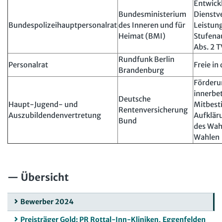
Entwick
Bundesministerium
Dienstv
Bundespolizeihauptpersonalrat
des Inneren und für
Leistun
Heimat (BMI)
Stufena
Abs. 2 
Rundfunk Berlin
Personalrat
Freie in
Brandenburg
Förderu
innerbet
Deutsche
Haupt-Jugend- und
Mitbes
Rentenversicherung
Auszubildendenvertretung
Aufklär
Bund
des Wah
Wahlen
Übersicht
Bewerber 2024
Preisträger Gold: PR Rottal-Inn-Kliniken, Eggenfelden