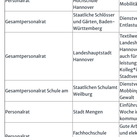
Personalrat
Hochschule
Mobilitä
Hannover
Staatliche Schlösser
Dienstv
Gesamtpersonalrat
und Gärten, Baden-
Entlast
Württemberg
Textilwe
Landesh
Hannove
Landeshauptstadt
Gesamtpersonalrat
auch für
Hannover
leistun
Kolleg*
Stadtve
Dienstv
Staatlichen Schulamt
Gesamtpersonalrat Schule am
Mobbing
Weilburg
Gewalt
Einführ
Personalrat
Stadt Mengen
Woche i
kommun
Gute Ar
Fachhochschule
und ele
Personalrat