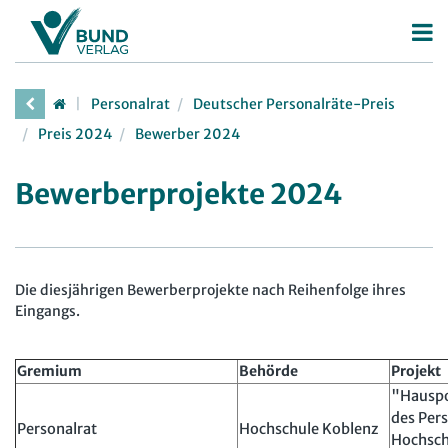
Betriebsrat
Personalrat
Deutscher Personalräte-Preis
Betriebsratswahl
Personalrat
Preis 2024
Bewerber 2024
Betriebsratsarbeit
Deutscher Personalräte-Preis
JAV
Bewerberprojekte 2024
Mitbestimmung
Personalratsarbeit
Arbeit in der JAV
SBV
Arbeitsschutz
Personalvertretungsrecht
Arbeit in der SBV
MAV
Beschäftigtendatenschutz
TVöD | TV-L
Die diesjährigen Bewerberprojekte nach Reihenfolge ihres
Arbeit in der MAV
Bücher
Eingangs.
Deutscher Betriebsrätepreis
Arbeitsschutz
Zeitschriften
Mitbestimmungskompass
Beschäftigtendatenschutz
Gremium
Behörde
Projekt
Arbeitsrecht im Betrieb
Fachmodule
Lexikon
"Hauspo
des Pers
Der Personalrat
Betriebsratswissen online
Personalrat
Software
Hochschule Koblenz
Hochsch