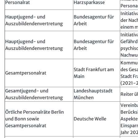
Personalrat
Harzsparkasse
Person
Initiati
Hauptjugend- und
Bundesagentur für
der Nac
Auszubildendenvertretung
Arbeit
einem m
Initiati
Hauptjugend- und
Bundesagentur für
Gefährd
Auszubildendenvertretung
Arbeit
psychis
Nachwuc
Kommun
Stadt Frankfurt am
des Ges
Gesamtpersonalrat
Main
Stadt F
(2021-
Gesamtjugend- und
Landeshauptstadt
Reiter 
Auszubildendenvertretung
München
Vereinb
Örtliche Personalräte Berlin
Berücksi
und Bonn sowie
Deutsche Welle
Aspekte
Gesamtpersonalrat
Einspar
Jahr 20