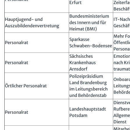
Erfurt
Zeiterfa
Beschäf
Bundesministerium
Hauptjugend- und
IT-Nach
des Innern und für
Auszubildendenvertretung
Geschäf
Heimat (BMI)
Mehr Fo
Sparkasse
Personalrat
Öffentli
Schwaben-Bodensee
Persona
Sächsisches
Emotion
Personalrat
Krankenhaus
nach Kr
Arnsdorf
traumat
Polizeipräsidium
Onboard
Land Brandenburg
Örtlicher Personalrat
Leitung
im Leitungsbereich
Behörd
und Behördenstab
Dienstv
Landeshauptstadt
Rufberei
Personalrat
Potsdam
Allgeme
Dienst
Mitarbe