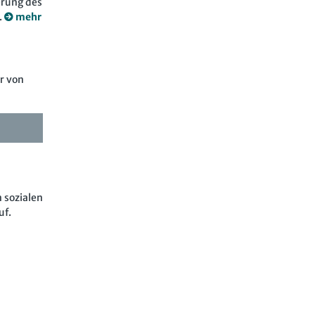
erung des
.
mehr
r von
 sozialen
uf.