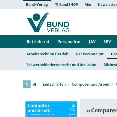
Bund-Verlag
Bund SHOP
Abo
Newslette
Betriebsrat
Personalrat
JAV
SBV
Arbeitsrecht im Betrieb
Der Personalrat
Co
Schwerbehindertenrecht und Inklusion
Mitbe
Zeitschriften
Computer und Arbeit
»Computer 