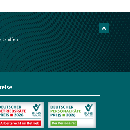
itshilfen
reise