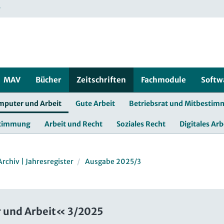
r
MAV
Bücher
Zeitschriften
Fachmodule
Softw
mputer und Arbeit
Gute Arbeit
Betriebsrat und Mitbesti
stimmung
Arbeit und Recht
Soziales Recht
Digitales Arb
Archiv | Jahresregister
Ausgabe 2025/3
und Arbeit« 3/2025