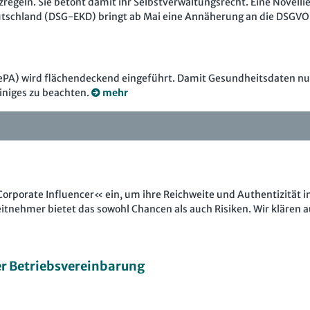
zregeln. Sie betont damit ihr Selbstverwaltungsrecht. Eine Novelli
utschland (DSG-EKD) bringt ab Mai eine Annäherung an die DSGVO
e (ePA) wird flächendeckend eingeführt. Damit Gesundheitsdaten nu
iniges zu beachten.
mehr
porate Influencer« ein, um ihre Reichweite und Authentizität in
tnehmer bietet das sowohl Chancen als auch Risiken. Wir klären a
er Betriebsvereinbarung