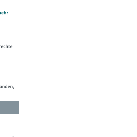
ehr
rechte
tanden,