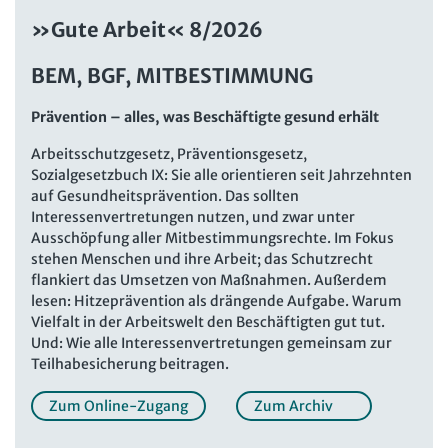
Beschäftigtendatenschutz online
Newsletter
»Gute Arbeit« 8/2026
Personalratswissen online
Bund SHOP
BEM, BGF, MITBESTIMMUNG
Schwerbehindertenrecht online
Abo
Prävention – alles, was Beschäftigte gesund erhält
Arbeitszeit online
mein Bund-Online
Arbeitsschutzgesetz, Präventionsgesetz,
KI-Praxis Arbeitsrecht online
Sozialgesetzbuch IX: Sie alle orientieren seit Jahrzehnten
auf Gesundheitsprävention. Das sollten
JAV-Praxis online
Presse
Interne Meldestelle
Verträge kündigen
Hilfe
Interessenvertretungen nutzen, und zwar unter
Datenschutz
AGB
Impressum
Kontakt
Ausschöpfung aller Mitbestimmungsrechte. Im Fokus
stehen Menschen und ihre Arbeit; das Schutzrecht
Erklärung zur Barrierefreiheit
Widerruf
Widerrufsrecht
flankiert das Umsetzen von Maßnahmen. Außerdem
Verlag
Karriere
Buchhandel
lesen: Hitzeprävention als drängende Aufgabe. Warum
Vielfalt in der Arbeitswelt den Beschäftigten gut tut.
Und: Wie alle Interessenvertretungen gemeinsam zur
Teilhabesicherung beitragen.
Zum Online-Zugang
Zum Archiv