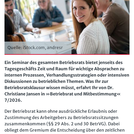
Personalratsarbeit
Arbeit in der JAV
SBV
Personalvertretungsrecht
Arbeit in der SBV
MAV
TVöD | TV-L
Arbeit in der MAV
Bücher
Arbeitsschutz
Zeitschriften
Quelle: iStock.com, andresr
Beschäftigtendatenschutz
Arbeitsrecht im Betrieb
Fachmodule
Lexikon
Ein Seminar des gesamten Betriebsrats bietet jenseits des
Tagesgeschäfts Zeit und Raum für wichtige Absprachen zu
Der Personalrat
Betriebsratswissen online
Software
internen Prozessen, Verhandlungsstrategien oder intensiven
Computer und Arbeit
Diskussionen zu betrieblichen Themen. Was Ihr zur
Beschäftigtendatenschutz online
Newsletter
Betriebsratsklausur wissen müsst, erfahrt Ihr von Dr.
Gute Arbeit
Personalratswissen online
Christiane Jansen in »Betriebsrat und Mitbestimmung«
Bund SHOP
7/2026.
Betriebsrat und Mitbestimmung
Schwerbehindertenrecht online
Abo
Der Betriebsrat kann ohne ausdrückliche Erlaubnis oder
Arbeitsschutz und Mitbestimmung
Arbeitszeit online
Zustimmung des Arbeitgebers zu Betriebsratssitzungen
mein Bund-Online
zusammenkommen (§§ 29 Abs. 2 und 30 BetrVG). Dabei
Schwerbehindertenrecht und Inklusion
KI-Praxis Arbeitsrecht online
obliegt dem Gremium die Entscheidung über den zeitlichen