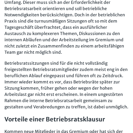
Mitbestimmung
Umfang. Dieser muss sich an der Erforderlichkeit der
JAV-Praxis online
Presse
Interne Meldestelle
Verträge kündigen
Hilfe
Betriebsratsarbeit orientieren und soll betriebliche
Arbeit und Recht
Datenschutz
AGB
Impressum
Kontakt
Notwendigkeiten berücksichtigen. Doch in der betrieblichen
Praxis sind die turnusmäßigen Sitzungen oft so mit dem
Erklärung zur Barrierefreiheit
Widerruf
Widerrufsrecht
Soziales Recht
Tagesgeschäft überfrachtet, dass ein ausführlicher
Verlag
Karriere
Buchhandel
Austausch zu komplexeren Themen, Diskussionen zu den
Digitales Arbeits- und Sozialrecht
internen Abläufen und der Arbeitsteilung im Gremium und
Soziale Sicherheit
nicht zuletzt ein Zusammenfinden zu einem arbeitsfähigen
Team gar nicht möglich sind.
Betriebsratssitzungen sind für die nicht vollständig
freigestellten Betriebsratsmitglieder zudem meist eng in den
beruflichen Ablauf eingepasst und führen oft zu Zeitdruck.
Immer wieder kommt es vor, dass Betriebsräte später zur
Sitzung kommen, früher gehen oder wegen der hohen
Arbeitslast gar nicht erst erscheinen. In einem ungestörten
Rahmen die interne Betriebsratsarbeit gemeinsam zu
gestalten und Verabredungen zu treffen, ist dabei unmöglich.
Vorteile einer Betriebsratsklausur
Kommen neue Mitglieder in das Gremium oder hat sich der