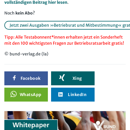
vollständigen Beitrag hier lesen
.
Noch
kein Abo
?
Jetzt zwei Ausgaben »Betriebsrat und Mitbestimmung« gratis 
Tipp: Alle Testabonnent*innen erhalten jetzt ein Sonderheft
mit den 100 wichtigsten Fragen zur Betriebsratsarbeit gratis!
© bund-verlag.de (la)
Facebook
Xing
WhatsApp
LinkedIn