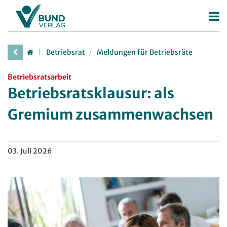
Betriebsrat
Betriebsrat
Meldungen für Betriebsräte
Betriebsratswahl
Betriebsratsarbeit
Betriebsratsarbeit
Betriebsratsklausur: als
Mitbestimmung
Gremium zusammenwachsen
Arbeitsschutz
Beschäftigtendatenschutz
03. Juli 2026
Deutscher Betriebsrätepreis
Mitbestimmungskompass
Personalrat
Deutscher Personalräte-Preis
JAV