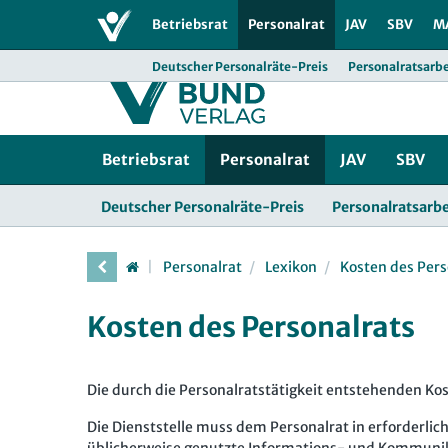
Bund-Verlag
Bund SHOP
Abo
Newslette
Betriebsrat
Personalrat
JAV
SBV
M
Deutscher Personalräte-Preis
Personalratsarbe
Betriebsrat
Personalrat
JAV
SBV
Deutscher Personalräte-Preis
Personalratsarbe
Personalrat
Lexikon
Kosten des Pers
Kosten des Personalrats
Die durch die Personalratstätigkeit entstehenden Kost
Die Dienststelle muss dem Personalrat in erforderli