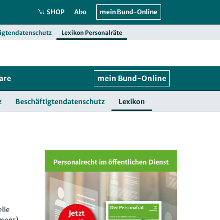
SHOP
Abo
mein Bund-Online
igtendatenschutz
Lexikon Personalräte
are
mein Bund-Online
z
Beschäftigtendatenschutz
Lexikon
lle