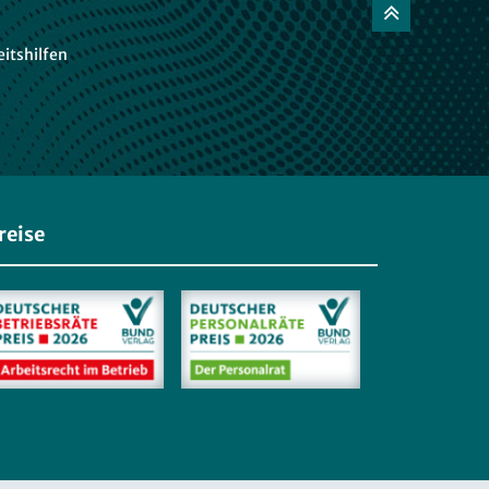
itshilfen
reise