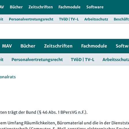
r
AV
Bücher
Zeitschriften
Fachmodule
Software
it
Personalvertretungsrecht
TVöD | TV-L
Arbeitsschutz
Beschäft
MAV
Bücher
Zeitschriften
Fachmodule
Softw
it
Personalvertretungsrecht
TVöD | TV-L
Arbeitsschut
onalrats
en trägt der Bund (§ 46 Abs. 1 BPersVG n.F.).
chem Umfang Räumlichkeiten, Büromaterial und die in der Dienstste