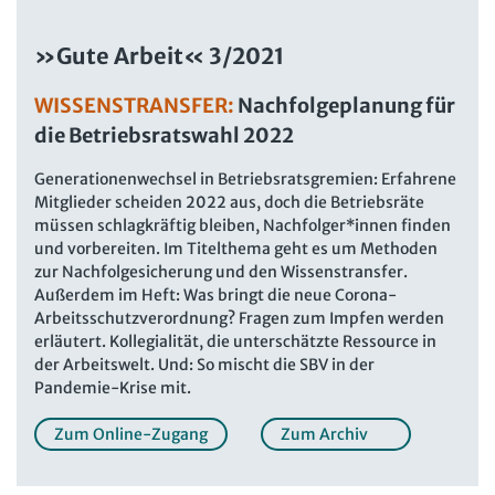
Beschäftigtendatenschutz online
Newsletter
»Gute Arbeit« 3/2021
Personalratswissen online
Bund SHOP
Schwerbehindertenrecht online
WISSENSTRANSFER:
Nachfolgeplanung für
Abo
die Betriebsratswahl 2022
Arbeitszeit online
mein Bund-Online
KI-Praxis Arbeitsrecht online
Generationenwechsel in Betriebsratsgremien: Erfahrene
Mitglieder scheiden 2022 aus, doch die Betriebsräte
JAV-Praxis online
Presse
Interne Meldestelle
Verträge kündigen
Hilfe
müssen schlagkräftig bleiben, Nachfolger*innen finden
und vorbereiten. Im Titelthema geht es um Methoden
Datenschutz
AGB
Impressum
Kontakt
zur Nachfolgesicherung und den Wissenstransfer.
Erklärung zur Barrierefreiheit
Widerruf
Widerrufsrecht
Außerdem im Heft: Was bringt die neue Corona-
Arbeitsschutzverordnung? Fragen zum Impfen werden
Verlag
Karriere
Buchhandel
erläutert. Kollegialität, die unterschätzte Ressource in
der Arbeitswelt. Und: So mischt die SBV in der
Pandemie-Krise mit.
Zum Online-Zugang
Zum Archiv