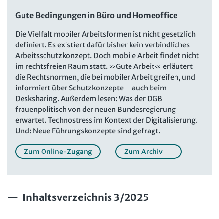
Beschäftigtendatenschutz online
Newsletter
Gute Bedingungen in Büro und Homeoffice
Personalratswissen online
Bund SHOP
Die Vielfalt mobiler Arbeitsformen ist nicht gesetzlich
Schwerbehindertenrecht online
definiert. Es existiert dafür bisher kein verbindliches
Abo
Arbeitsschutzkonzept. Doch mobile Arbeit findet nicht
Arbeitszeit online
im rechtsfreien Raum statt. »Gute Arbeit« erläutert
mein Bund-Online
die Rechtsnormen, die bei mobiler Arbeit greifen, und
KI-Praxis Arbeitsrecht online
informiert über Schutzkonzepte – auch beim
JAV-Praxis online
Presse
Interne Meldestelle
Verträge kündigen
Hilfe
Desksharing. Außerdem lesen: Was der DGB
frauenpolitisch von der neuen Bundesregierung
Datenschutz
AGB
Impressum
Kontakt
erwartet. Technostress im Kontext der Digitalisierung.
Erklärung zur Barrierefreiheit
Widerruf
Widerrufsrecht
Und: Neue Führungskonzepte sind gefragt.
Verlag
Karriere
Buchhandel
Zum Online-Zugang
Zum Archiv
Inhaltsverzeichnis 3/2025