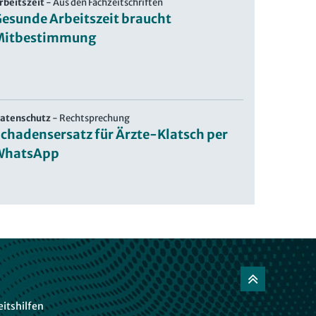
rbeitszeit
-
Aus den Fachzeitschriften
esunde Arbeitszeit braucht
Mitbestimmung
atenschutz
-
Rechtsprechung
chadensersatz für Ärzte-Klatsch per
WhatsApp
itshilfen