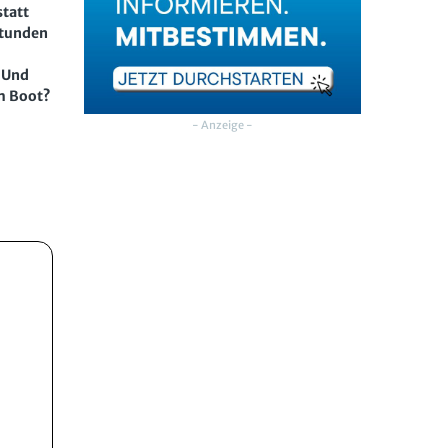
statt
 Stunden
? Und
im Boot?
- Anzeige -