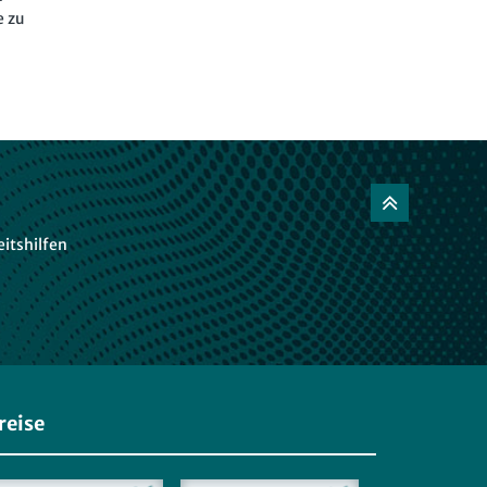
e zu
itshilfen
reise