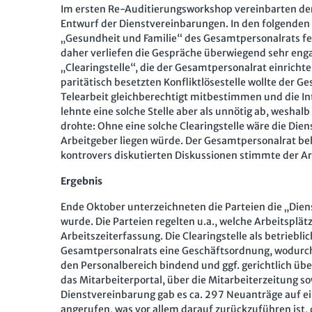
Im ersten Re-Auditierungsworkshop vereinbarten de
Entwurf der Dienstvereinbarungen. In den folgenden
„Gesundheit und Familie“ des Gesamtpersonalrats fed
daher verliefen die Gespräche überwiegend sehr engag
„Clearingstelle“, die der Gesamtpersonalrat einricht
paritätisch besetzten Konfliktlösestelle wollte der G
Telearbeit gleichberechtigt mitbestimmen und die In
lehnte eine solche Stelle aber als unnötig ab, wesh
drohte: Ohne eine solche Clearingstelle wäre die Dien
Arbeitgeber liegen würde. Der Gesamtpersonalrat beh
kontrovers diskutierten Diskussionen stimmte der Ar
Ergebnis
Ende Oktober unterzeichneten die Parteien die „Diens
wurde. Die Parteien regelten u.a., welche Arbeitsplät
Arbeitszeiterfassung. Die Clearingstelle als betrieb
Gesamtpersonalrats eine Geschäftsordnung, wodurch 
den Personalbereich bindend und ggf. gerichtlich üb
das Mitarbeiterportal, über die Mitarbeiterzeitung 
Dienstvereinbarung gab es ca. 297 Neuanträge auf eine
angerufen, was vor allem darauf zurückzuführen ist,