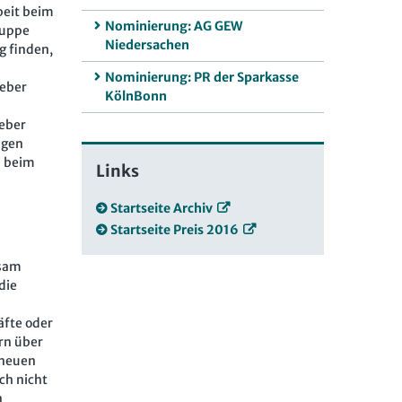
beit beim
Nominierung: AG GEW
ruppe
Niedersachen
g finden,
Nominierung: PR der Sparkasse
geber
KölnBonn
geber
ngen
h beim
Links
Startseite Archiv
Startseite Preis 2016
ksam
die
äfte oder
rn über
 neuen
ch nicht
n