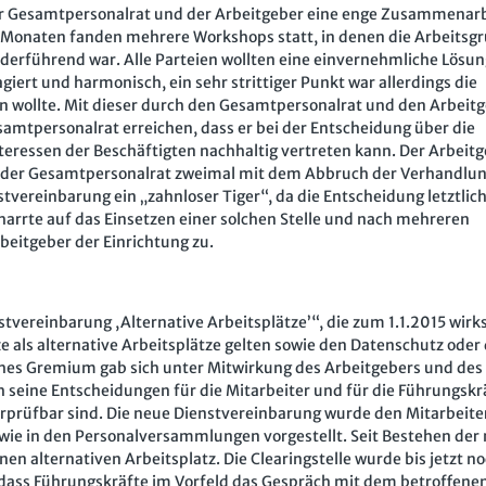
r Gesamtpersonalrat und der Arbeitgeber eine enge Zusammenar
 Monaten fanden mehrere Workshops statt, in denen die Arbeitsg
erführend war. Alle Parteien wollten eine einvernehmliche Lösun
iert und harmonisch, ein sehr strittiger Punkt war allerdings die
en wollte. Mit dieser durch den Gesamtpersonalrat und den Arbeit
esamtpersonalrat erreichen, dass er bei der Entscheidung über die
teressen der Beschäftigten nachhaltig vertreten kann. Der Arbeit
alb der Gesamtpersonalrat zweimal mit dem Abbruch der Verhandlu
stvereinbarung ein „zahnloser Tiger“, da die Entscheidung letztlic
arrte auf das Einsetzen einer solchen Stelle und nach mehreren
beitgeber der Einrichtung zu.
tvereinbarung ,Alternative Arbeitsplätze’“, die zum 1.1.2015 wir
ze als alternative Arbeitsplätze gelten sowie den Datenschutz oder 
liches Gremium gab sich unter Mitwirkung des Arbeitgebers und des
seine Entscheidungen für die Mitarbeiter und für die Führungskr
erprüfbar sind. Die neue Dienstvereinbarung wurde den Mitarbeite
sowie in den Personalversammlungen vorgestellt. Seit Bestehen der
n alternativen Arbeitsplatz. Die Clearingstelle wurde bis jetzt no
 dass Führungskräfte im Vorfeld das Gespräch mit dem betroffene