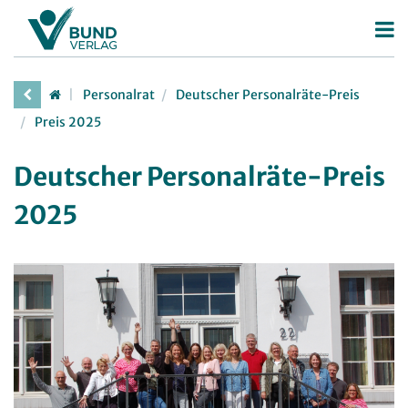
Betriebsrat
Personalrat
Deutscher Personalräte-Preis
Betriebsratswahl
Personalrat
Preis 2025
Betriebsratsarbeit
Deutscher Personalräte-Preis
Deutscher Personalräte-Preis
Mitbestimmung
Personalratsarbeit
2025
Arbeitsschutz
Personalvertretungsrecht
Beschäftigtendatenschutz
TVöD | TV-L
Deutscher Betriebsrätepreis
Arbeitsschutz
Mitbestimmungskompass
Beschäftigtendatenschutz
Lexikon
JAV