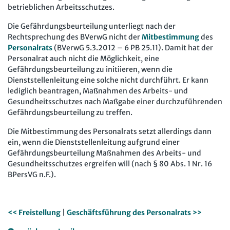
betrieblichen Arbeitsschutzes.
Arbeit in der JAV
SBV
Die Gefährdungsbeurteilung unterliegt nach der
Arbeit in der SBV
MAV
Rechtsprechung des BVerwG nicht der
Mitbestimmung
des
Personalrats
(BVerwG 5.3.2012 – 6 PB 25.11). Damit hat der
Arbeit in der MAV
Bücher
Personalrat auch nicht die Möglichkeit, eine
Gefährdungsbeurteilung zu initiieren, wenn die
Zeitschriften
Dienststellenleitung eine solche nicht durchführt. Er kann
lediglich beantragen, Maßnahmen des Arbeits- und
Arbeitsrecht im Betrieb
Fachmodule
Gesundheitsschutzes nach Maßgabe einer durchzuführenden
Gefährdungsbeurteilung zu treffen.
Der Personalrat
Betriebsratswissen online
Software
Die Mitbestimmung des Personalrats setzt allerdings dann
Computer und Arbeit
Beschäftigtendatenschutz online
ein, wenn die Dienststellenleitung aufgrund einer
Newsletter
Gefährdungsbeurteilung Maßnahmen des Arbeits- und
Gute Arbeit
Personalratswissen online
Gesundheitsschutzes ergreifen will (nach § 80 Abs. 1 Nr. 16
Bund SHOP
BPersVG n.F.).
Betriebsrat und Mitbestimmung
Schwerbehindertenrecht online
Abo
Arbeitsschutz und Mitbestimmung
Arbeitszeit online
mein Bund-Online
<< Freistellung
|
Geschäftsführung des Personalrats >>
Schwerbehindertenrecht und Inklusion
KI-Praxis Arbeitsrecht online