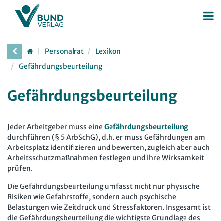
Betriebsrat
Personalrat
Lexikon
Betriebsratswahl
Personalrat
Gefährdungsbeurteilung
Betriebsratsarbeit
Deutscher Personalräte-Preis
Gefährdungsbeurteilung
Mitbestimmung
Personalratsarbeit
Arbeitsschutz
Personalvertretungsrecht
Jeder Arbeitgeber muss eine
Gefährdungsbeurteilung
Beschäftigtendatenschutz
durchführen (§ 5 ArbSchG), d.h. er muss Gefährdungen am
TVöD | TV-L
Arbeitsplatz identifizieren und bewerten, zugleich aber auch
Deutscher Betriebsrätepreis
Arbeitsschutz
Arbeitsschutzmaßnahmen festlegen und ihre Wirksamkeit
prüfen.
Mitbestimmungskompass
Beschäftigtendatenschutz
Die Gefährdungsbeurteilung umfasst nicht nur physische
Lexikon
Risiken wie Gefahrstoffe, sondern auch psychische
Belastungen wie Zeitdruck und Stressfaktoren. Insgesamt ist
JAV
die Gefährdungsbeurteilung die wichtigste Grundlage des