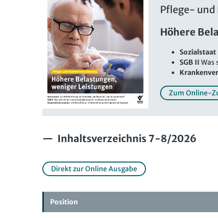
Pflege- und
Höhere Bel
Sozialstaat
SGB II
Was s
Krankenver
Zum Online-Z
Inhaltsverzeichnis 7-8/2026
Direkt zur Online Ausgabe
Position