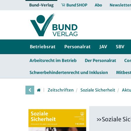
Bund-Verlag
Bund SHOP
Abo
Newslette
Betriebsrat
Personalrat
JAV
SBV
Arbeitsrecht im Betrieb
Der Personalrat
Co
Schwerbehindertenrecht und Inklusion
Mitbe
Zeitschriften
Soziale Sicherheit
Aktu
»Soziale Si