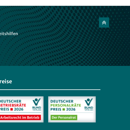
itshilfen
reise