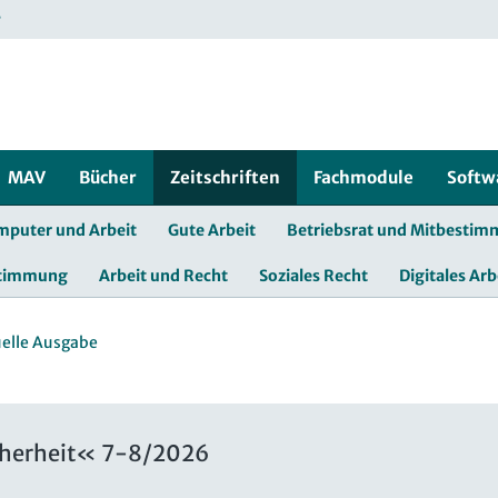
r
MAV
Bücher
Zeitschriften
Fachmodule
Softw
mputer und Arbeit
Gute Arbeit
Betriebsrat und Mitbesti
stimmung
Arbeit und Recht
Soziales Recht
Digitales Arb
elle Ausgabe
cherheit« 7-8/2026