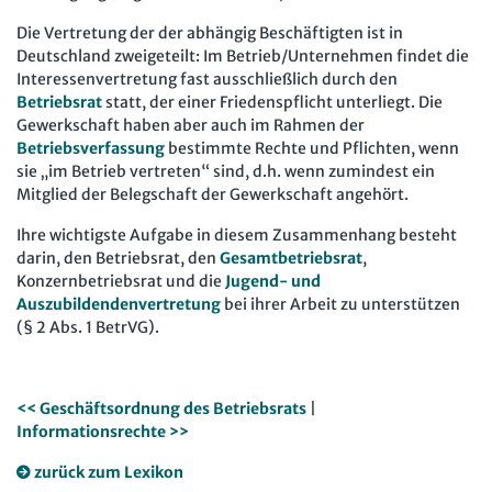
Personalratsarbeit
Arbeit in der JAV
SBV
Die Vertretung der der abhängig Beschäftigten ist in
Deutschland zweigeteilt: Im Betrieb/Unternehmen findet die
Personalvertretungsrecht
Arbeit in der SBV
MAV
Interessenvertretung fast ausschließlich durch den
TVöD | TV-L
Betriebsrat
statt, der einer Friedenspflicht unterliegt. Die
Arbeit in der MAV
Bücher
Gewerkschaft haben aber auch im Rahmen der
Arbeitsschutz
Betriebsverfassung
bestimmte Rechte und Pflichten, wenn
Zeitschriften
sie „im Betrieb vertreten“ sind, d.h. wenn zumindest ein
Beschäftigtendatenschutz
Mitglied der Belegschaft der Gewerkschaft angehört.
Arbeitsrecht im Betrieb
Fachmodule
Lexikon
Ihre wichtigste Aufgabe in diesem Zusammenhang besteht
Der Personalrat
darin, den Betriebsrat, den
Gesamtbetriebsrat
,
Betriebsratswissen online
Software
Konzernbetriebsrat und die
Jugend- und
Computer und Arbeit
Beschäftigtendatenschutz online
Auszubildendenvertretung
bei ihrer Arbeit zu unterstützen
Newsletter
(§ 2 Abs. 1 BetrVG).
Gute Arbeit
Personalratswissen online
Bund SHOP
Betriebsrat und Mitbestimmung
Schwerbehindertenrecht online
Abo
<< Geschäftsordnung des Betriebsrats
|
Arbeitsschutz und Mitbestimmung
Arbeitszeit online
Informationsrechte >>
mein Bund-Online
Schwerbehindertenrecht und Inklusion
KI-Praxis Arbeitsrecht online
zurück zum Lexikon