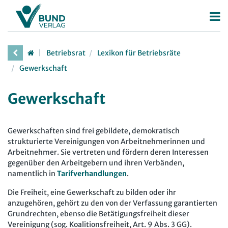
Betriebsrat
Betriebsrat
Lexikon für Betriebsräte
Betriebsratswahl
Gewerkschaft
Betriebsratsarbeit
Gewerkschaft
Mitbestimmung
Arbeitsschutz
Gewerkschaften sind frei gebildete, demokratisch
Beschäftigtendatenschutz
strukturierte Vereinigungen von Arbeitnehmerinnen und
Arbeitnehmer. Sie vertreten und fördern deren Interessen
Deutscher Betriebsrätepreis
gegenüber den Arbeitgebern und ihren Verbänden,
namentlich in
Tarifverhandlungen
.
Mitbestimmungskompass
Die Freiheit, eine Gewerkschaft zu bilden oder ihr
Personalrat
anzugehören, gehört zu den von der Verfassung garantierten
Grundrechten, ebenso die Betätigungsfreiheit dieser
Deutscher Personalräte-Preis
JAV
Vereinigung (sog. Koalitionsfreiheit, Art. 9 Abs. 3 GG).