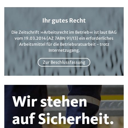
Mitbestimmung
JAV-Praxis online
Presse
Interne Meldestelle
Verträge kündigen
Hilfe
Arbeit und Recht
Datenschutz
AGB
Impressum
Kontakt
Ihr gutes Recht
Erklärung zur Barrierefreiheit
Widerruf
Widerrufsrecht
Soziales Recht
Verlag
Karriere
Buchhandel
Die Zeitschrift »Arbeitsrecht im Betrieb« ist laut BAG
Digitales Arbeits- und Sozialrecht
vom 19.03.2014 (AZ 7ABN 91/13) ein erforderliches
Soziale Sicherheit
Arbeitsmittel für die Betriebsratsarbeit - trotz
Internetzugang.
Zur Beschlussfassung