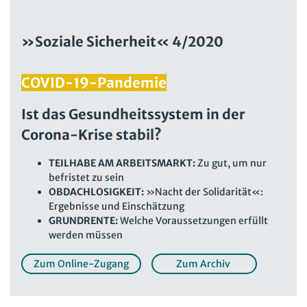
Beschäftigtendatenschutz online
Newsletter
Personalratswissen online
»Soziale Sicherheit« 4/2020
Bund SHOP
Schwerbehindertenrecht online
Abo
COVID-19-Pandemie
Arbeitszeit online
mein Bund-Online
KI-Praxis Arbeitsrecht online
Ist das Gesundheitssystem in der
Corona-Krise stabil?
JAV-Praxis online
Presse
Interne Meldestelle
Verträge kündigen
Hilfe
Datenschutz
AGB
Impressum
Kontakt
TEILHABE AM ARBEITSMARKT:
Zu gut, um nur
befristet zu sein
Erklärung zur Barrierefreiheit
Widerruf
Widerrufsrecht
OBDACHLOSIGKEIT:
»Nacht der Solidarität«:
Verlag
Karriere
Buchhandel
Ergebnisse und Einschätzung
GRUNDRENTE:
Welche Voraussetzungen erfüllt
werden müssen
Zum Online-Zugang
Zum Archiv