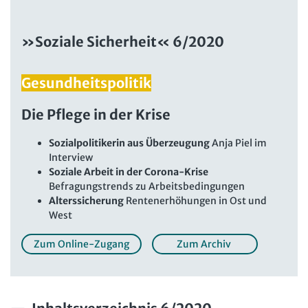
Beschäftigtendatenschutz online
Newsletter
Personalratswissen online
»Soziale Sicherheit« 6/2020
Bund SHOP
Schwerbehindertenrecht online
Abo
Gesundheitspolitik
Arbeitszeit online
mein Bund-Online
KI-Praxis Arbeitsrecht online
Die Pflege in der Krise
JAV-Praxis online
Presse
Interne Meldestelle
Verträge kündigen
Hilfe
Sozialpolitikerin aus Überzeugung
Anja Piel im
Interview
Datenschutz
AGB
Impressum
Kontakt
Soziale Arbeit in der Corona-Krise
Erklärung zur Barrierefreiheit
Widerruf
Widerrufsrecht
Befragungstrends zu Arbeitsbedingungen
Verlag
Karriere
Buchhandel
Alterssicherung
Rentenerhöhungen in Ost und
West
Zum Online-Zugang
Zum Archiv