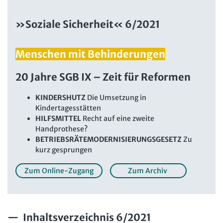
Beschäftigtendatenschutz online
Newsletter
»Soziale Sicherheit« 6/2021
Personalratswissen online
Bund SHOP
Schwerbehindertenrecht online
Menschen mit Behinderungen
Abo
Arbeitszeit online
mein Bund-Online
20 Jahre SGB IX – Zeit für Reformen
KI-Praxis Arbeitsrecht online
KINDERSHUTZ
Die Umsetzung in
JAV-Praxis online
Presse
Interne Meldestelle
Verträge kündigen
Hilfe
Kindertagesstätten
Datenschutz
AGB
Impressum
Kontakt
HILFSMITTEL
Recht auf eine zweite
Handprothese?
Erklärung zur Barrierefreiheit
Widerruf
Widerrufsrecht
BETRIEBSRÄTEMODERNISIERUNGSGESETZ
Zu
Verlag
Karriere
Buchhandel
kurz gesprungen
Zum Online-Zugang
Zum Archiv
Inhaltsverzeichnis 6/2021